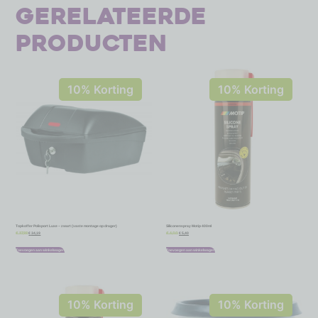
Gerelateerde
producten
10% Korting
10% Korting
Topkoffer Polisport Luxe – zwart (vaste montage op drager)
Siliconenspray Motip 400ml
€
34,19
€
5,40
€
37,99
€
6,00
Toevoegen aan winkelwagen
Toevoegen aan winkelwagen
10% Korting
10% Korting