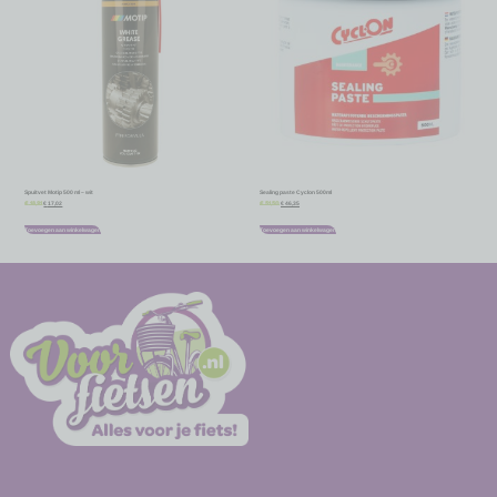
Spuitvet Motip 500 ml – wit
Sealing paste Cyclon 500ml
€
17,02
€
46,35
€
18,91
€
51,50
Toevoegen aan winkelwagen
Toevoegen aan winkelwagen
-
-