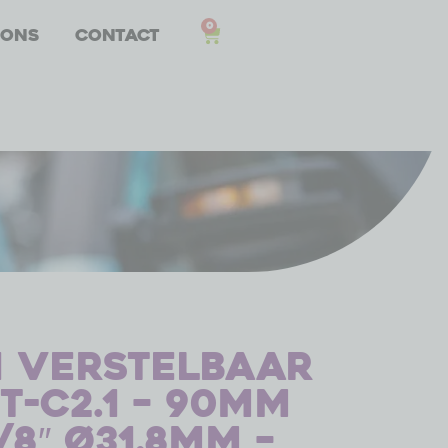
0
 ons
Contact
 verstelbaar
T-C2.1 – 90mm
/8″ ø31.8mm –