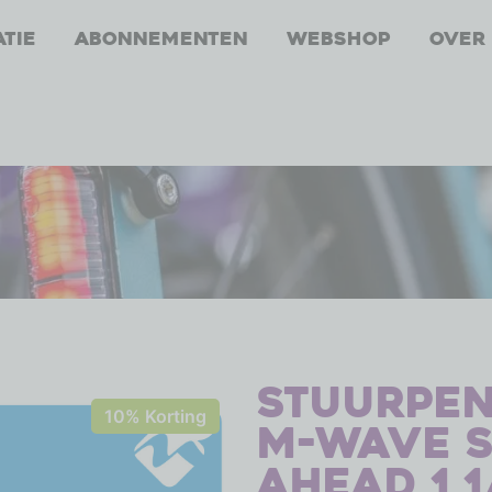
atie
Abonnementen
Webshop
Over
Stuurpen
10% Korting
M-Wave S
ahead 1 1