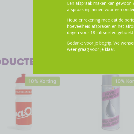
Een afspraak maken kan gewoon vi
afspraak inplannen voor een onder
Houd er rekening mee dat de perio
hoeveelheid afspraken en het af
dagen voor 18 juli snel volgeboekt 
Bedankt voor je begrip. We wensen
weer graag voor je klaar.
oducten
10% Korting
10% Kor