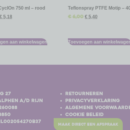
CyclOn 750 ml – rood
Teflonspray PTFE Motip – 4
€
6,00
€
5,18
€
5,40
gen aan winkelwagen
Toevoegen aan winkelwage
-
g 27
Retourneren
Alphen a/d Rijn
Privacyverklaring
-260088
Algemene voorwaard
8850
Cookie beleid
NL002054270B37
maak direct een afspraak