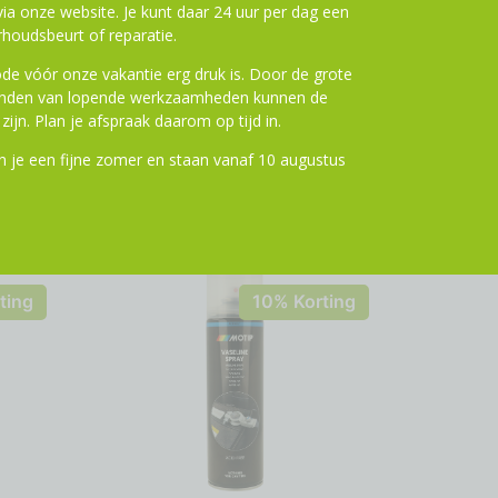
a onze website. Je kunt daar 24 uur per dag een
houdsbeurt of reparatie.
de vóór onze vakantie erg druk is. Door de grote
ronden van lopende werkzaamheden kunnen de
zijn. Plan je afspraak daarom op tijd in.
 je een fijne zomer en staan vanaf 10 augustus
ting
10% Korting