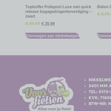
Topkoffer Polisport Luxe met quick
Bidon 
release bagagedragerbevestiging –
€
5,75
zwart
€
39,99
€
35,99
Toevoegen aan winkelwagen
Toevoe
-
-
Nikkelwe
2401 MM 
Tel: 0172
Kvk: 7160
BTW-nr: 