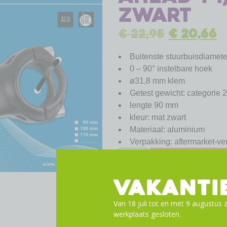
zwart
€
22,95
€
20,66
Buitenste stuurbuisdiamete
0 – 90° instelbare hoek
ø31,8 mm klem
Getest gewicht: categorie 2
lengte 90 mm
kleur: mat zwart
Materiaal: aluminium
Verpakking: aftermarket-ve
Toevoege
VAKANTI
Van 18 juli tot en met 9 augustus z
werkplaats gesloten.