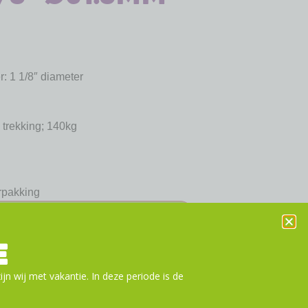
r: 1 1/8″ diameter
 trekking; 140kg
rpakking
n aan winkelwagen
E
ijn wij met vakantie. In deze periode is de