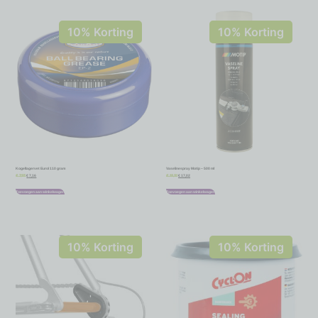
10% Korting
10% Korting
Kogellagervet Eurol 110 gram
Vaselinespray Motip – 500 ml
€
7,16
€
17,02
€
7,95
€
18,91
Toevoegen aan winkelwagen
Toevoegen aan winkelwagen
10% Korting
10% Korting