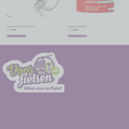
Transportset IceToolz 30C1 chain master
Sealing paste Cyclon 500ml
€
11,66
€
46,35
€
12,95
€
51,50
Toevoegen aan winkelwagen
Toevoegen aan winkelwagen
-
-