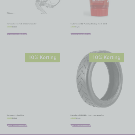
Transportset IceToolz 30C1 chain master
Carbon Assembly Paste CyclOn Stay Fixed – 50 ml
€
11,66
€
8,06
€
12,95
€
8,95
Toevoegen aan winkelwagen
Toevoegen aan winkelwagen
10% Korting
10% Korting
Wet spray Cyclon 250ml
Buitenband RMS 8 1/2 x 2 inch – voor vouwfiets
€
15,08
€
9,86
€
16,75
€
10,95
Toevoegen aan winkelwagen
Toevoegen aan winkelwagen