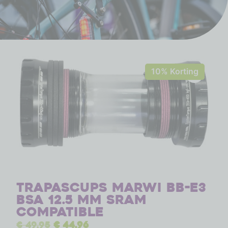
10% Korting
Trapascups Marwi BB-E3
BSA 12.5 mm SRAM
compatible
€
49,95
€
44,96