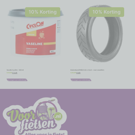
10% Korting
10% Korting
Vaselin CyclOn – 500 ml
Buitenband RMS 8 1/2 x 2 inch – voor vouwfiets
€
11,48
€
9,86
€
12,75
€
10,95
Toevoegen aan winkelwagen
Toevoegen aan winkelwagen
-
-