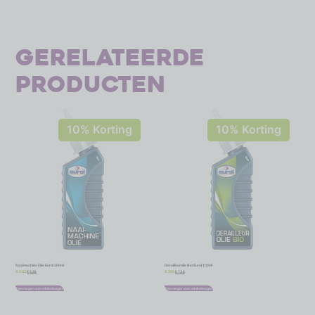
Gerelateerde
producten
10% Korting
10% Korting
Naaimachine Olie Eurol 100ml
Derailleurolie Bio Eurol 100ml
€
5,36
€
7,16
€
5,95
€
7,95
Toevoegen aan winkelwagen
Toevoegen aan winkelwagen