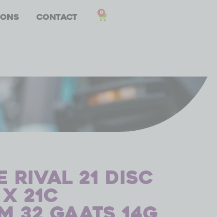
0
 ons
Contact
 Rival 21 disc
4 x 21C
m 32 gaats 14G