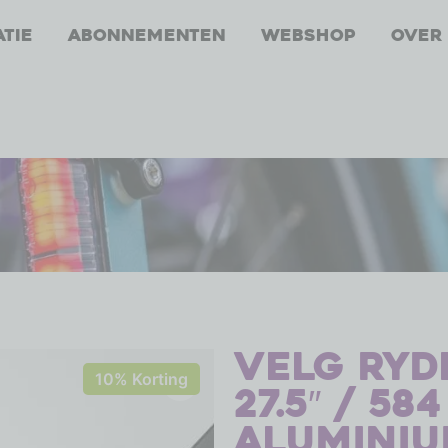
atie
Abonnementen
Webshop
Over
Velg Ryde
10% Korting
27.5″ / 58
aluminiu