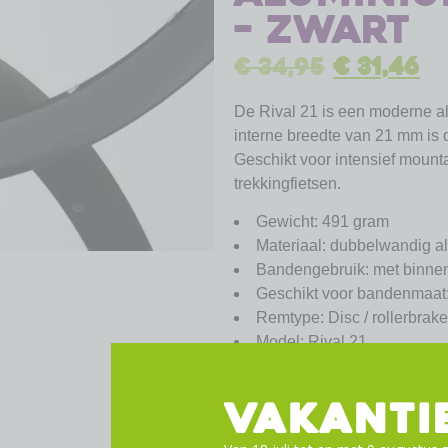
– zwart
€
34,95
€
31,46
De Rival 21 is een moderne al
interne breedte van 21 mm is 
Geschikt voor intensief mounta
trekkingfietsen.
Gewicht: 491 gram
Materiaal: dubbelwandig a
Bandengebruik: met binnen
Geschikt voor bandenmaat
Remtype: Disc / rollerbrake
Model: Rival 21
Maat: 27.5″ / 584-21C (650
Spaakgaten: 32 stuks – 14
VAKANTI
Maximale spaakspanning (
Ventielgat: 6,5 mm (Frans v