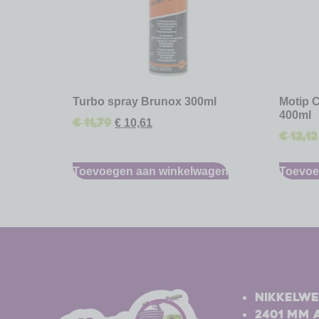
Turbo spray Brunox 300ml
Motip C
400ml
€
11,79
€
10,61
€
12,12
Toevoegen aan winkelwagen
Toevoe
-
-
Nikkelwe
2401 MM 