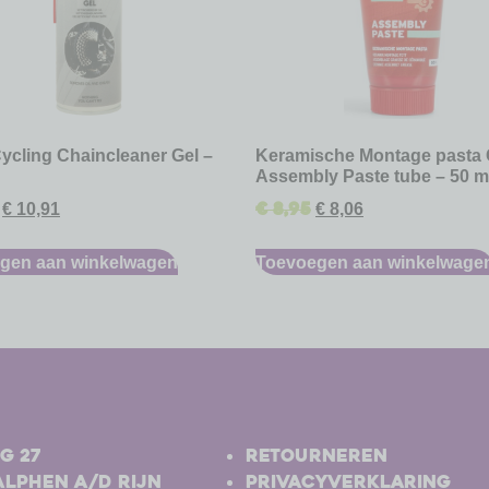
ycling Chaincleaner Gel –
Keramische Montage pasta
Assembly Paste tube – 50 m
€
8,95
€
10,91
€
8,06
gen aan winkelwagen
Toevoegen aan winkelwage
-
g 27
Retourneren
Alphen a/d Rijn
Privacyverklaring