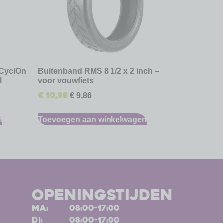
 CyclOn
Buitenband RMS 8 1/2 x 2 inch –
l
voor vouwfiets
€
10,95
€
9,86
n
Toevoegen aan winkelwagen
openingstijden
ma:
08:00-17:00
di:
08:00-17:00