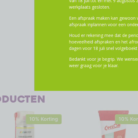
Van 18 juli tot en met 9 augustus z
Afwerking: zwart
werkplaats gesloten.
Een afspraak maken kan gewoon vi
Toevoege
afspraak inplannen voor een onder
Houd er rekening mee dat de perio
hoeveelheid afspraken en het af
dagen voor 18 juli snel volgeboekt 
Bedankt voor je begrip. We wensen
weer graag voor je klaar.
oducten
10% Korting
10% Kor