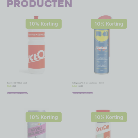
producten
10% Korting
10% Korting
Bidon CyclOn 750 ml – rood
Multispray WD-40 met smartstraw – 450 ml
€
5,18
€
14,39
€
5,75
€
15,99
Toevoegen aan winkelwagen
Toevoegen aan winkelwagen
10% Korting
10% Korting