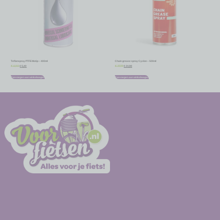
Teflonspray PTFE Motip – 400ml
Chain grease spray Cyclon – 500ml
€
5,40
€
24,98
€
6,00
€
27,75
Toevoegen aan winkelwagen
Toevoegen aan winkelwagen
-
-