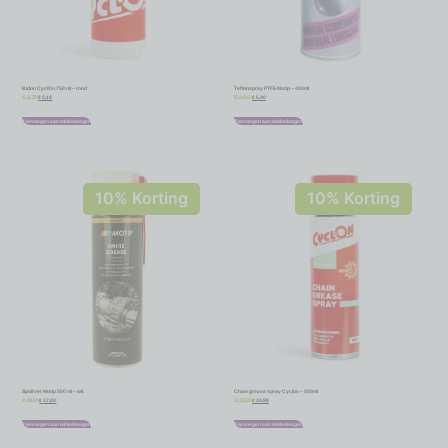
Bidon CyclOn 750 ml – rood
Teflonspray PTFE Motip – 400ml
€
5,18
€
5,40
€
5,75
€
6,00
Toevoegen aan winkelwagen
Toevoegen aan winkelwagen
10% Korting
10% Korting
Spuitvet Motip 500 ml – wit
Chain grease spray Cyclon – 500ml
€
17,02
€
24,98
€
18,91
€
27,75
Toevoegen aan winkelwagen
Toevoegen aan winkelwagen