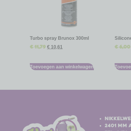
Turbo spray Brunox 300ml
Silico
€
11,79
€
6,00
€
10,61
Toevoegen aan winkelwagen
Toevoe
-
-
Nikkelwe
2401 MM 