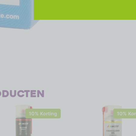
oducten
10% Korting
10% Kor