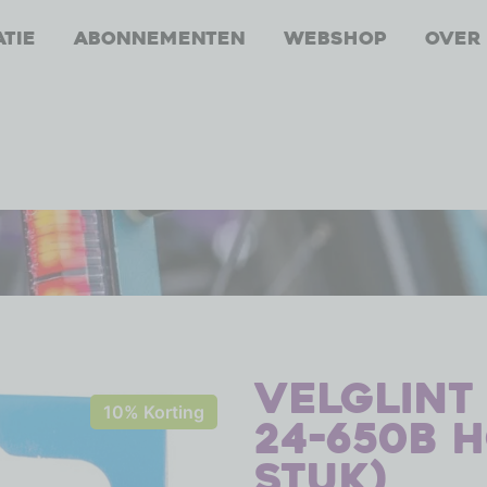
atie
Abonnementen
Webshop
Over
Velglint 
10% Korting
24-650B h
stuk)