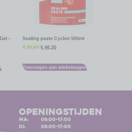
Gel –
Sealing paste Cyclon 500ml
€
51,50
€
46,35
n
Toevoegen aan winkelwagen
openingstijden
ma:
08:00-17:00
di:
08:00-17:00