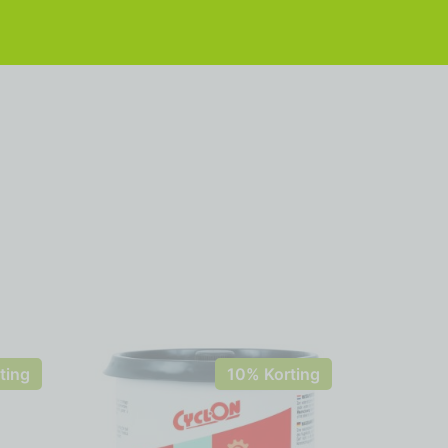
ting
10% Korting