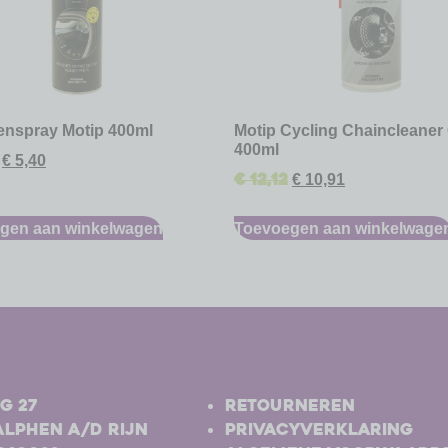
nenspray Motip 400ml
Motip Cycling Chaincleaner 
400ml
€
5,40
€
12,12
€
10,91
gen aan winkelwagen
Toevoegen aan winkelwage
-
g 27
Retourneren
Alphen a/d Rijn
Privacyverklaring