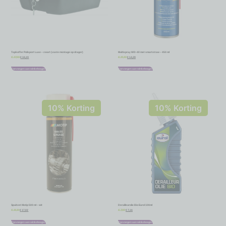
Topkoffer Polisport Luxe – zwart (vaste montage op drager)
Multispray WD-40 met smartstraw – 450 ml
€
34,19
€
14,39
€
37,99
€
15,99
Toevoegen aan winkelwagen
Toevoegen aan winkelwagen
10% Korting
10% Korting
Spuitvet Motip 500 ml – wit
Derailleurolie Bio Eurol 100ml
€
17,02
€
7,16
€
18,91
€
7,95
Toevoegen aan winkelwagen
Toevoegen aan winkelwagen