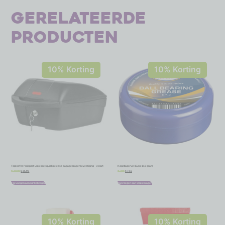
Gerelateerde
producten
10% Korting
10% Korting
Topkoffer Polisport Luxe met quick release bagagedragerbevestiging – zwart
Kogellagervet Eurol 110 gram
€
35,99
€
7,16
€
39,99
€
7,95
Toevoegen aan winkelwagen
Toevoegen aan winkelwagen
10% Korting
10% Korting