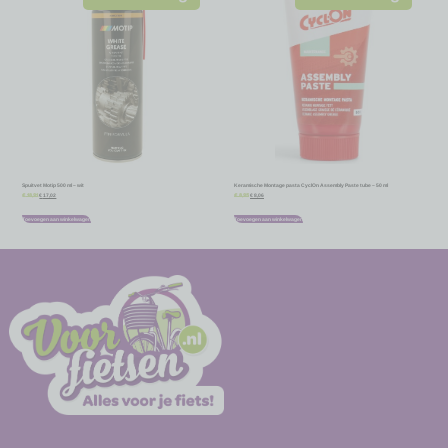
Spuitvet Motip 500 ml – wit
Keramische Montage pasta CyclOn Assembly Paste tube – 50 ml
€
17,02
€
8,06
€
18,91
€
8,95
Toevoegen aan winkelwagen
Toevoegen aan winkelwagen
-
-