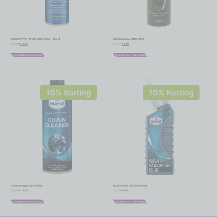
Multispray WD-40 met smartstraw – 450 ml
Siliconenspray Motip 400ml
€
14,39
€
5,40
€
15,99
€
6,00
Toevoegen aan winkelwagen
Toevoegen aan winkelwagen
10% Korting
10% Korting
Kettingreiniger Eurol 500ml
Naaimachine Olie Eurol 100ml
€
17,06
€
5,36
€
18,95
€
5,95
Toevoegen aan winkelwagen
Toevoegen aan winkelwagen