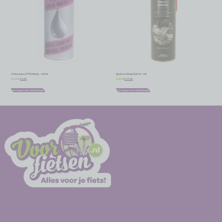
Teflonspray PTFE Motip – 400ml
Spuitvet Motip 500 ml – wit
€
5,40
€
17,02
€
6,00
€
18,91
Toevoegen aan winkelwagen
Toevoegen aan winkelwagen
-
-