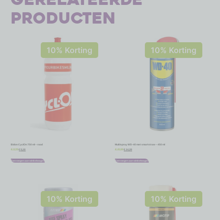
producten
10% Korting
10% Korting
Bidon CyclOn 750 ml – rood
Multispray WD-40 met smartstraw – 450 ml
€
5,18
€
14,39
€
5,75
€
15,99
Toevoegen aan winkelwagen
Toevoegen aan winkelwagen
10% Korting
10% Korting