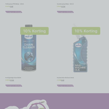
Teflonspray PTFE Motip – 400ml
Vaselinespray Motip – 500 ml
€
5,40
€
17,02
€
6,00
€
18,91
Toevoegen aan winkelwagen
Toevoegen aan winkelwagen
10% Korting
10% Korting
Kettingreiniger Eurol 500ml
Naaimachine Olie Eurol 100ml
€
17,06
€
5,36
€
18,95
€
5,95
Toevoegen aan winkelwagen
Toevoegen aan winkelwagen
-
-