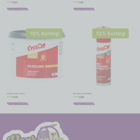
€
10,61
€
9,59
€
11,79
€
10,65
Toevoegen aan winkelwagen
Toevoegen aan winkelwagen
10% Korting
10% Korting
Vaselin CyclOn – 500 ml
Wet spray Cyclon 250ml
€
11,48
€
15,08
€
12,75
€
16,75
Toevoegen aan winkelwagen
Toevoegen aan winkelwagen
-
-