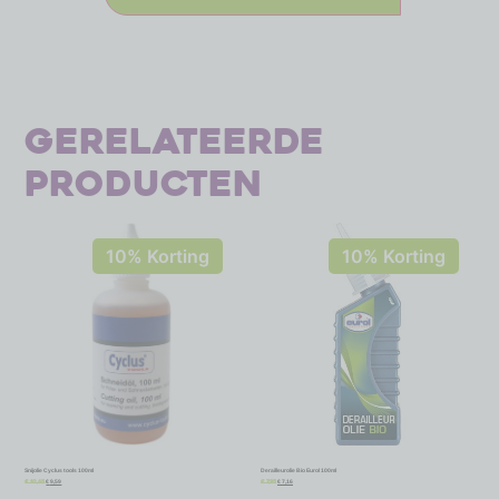
Gerelateerde
producten
10% Korting
10% Korting
Snijolie Cyclus tools 100ml
Derailleurolie Bio Eurol 100ml
€
9,59
€
7,16
€
10,65
€
7,95