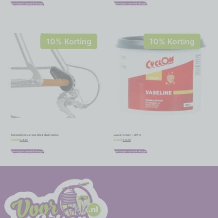
Toevoegen aan winkelwagen
Toevoegen aan winkelwagen
10% Korting
10% Korting
Transportset IceToolz 30C1 chain master
Vaselin CyclOn – 500 ml
€
11,66
€
11,48
€
12,95
€
12,75
Toevoegen aan winkelwagen
Toevoegen aan winkelwagen
-
-