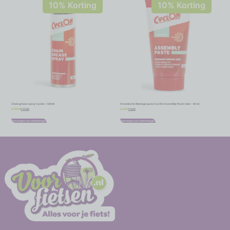
10% Korting
10% Korting
Chain grease spray Cyclon – 500ml
Keramische Montage pasta CyclOn Assembly Paste tube – 50 ml
€
24,98
€
8,06
€
27,75
€
8,95
Toevoegen aan winkelwagen
Toevoegen aan winkelwagen
-
-