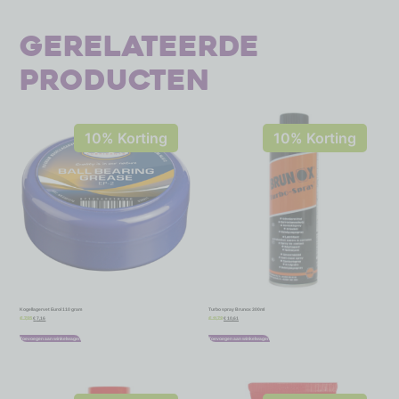
Gerelateerde
producten
10% Korting
10% Korting
Kogellagervet Eurol 110 gram
Turbo spray Brunox 300ml
€
7,16
€
10,61
€
7,95
€
11,79
Toevoegen aan winkelwagen
Toevoegen aan winkelwagen