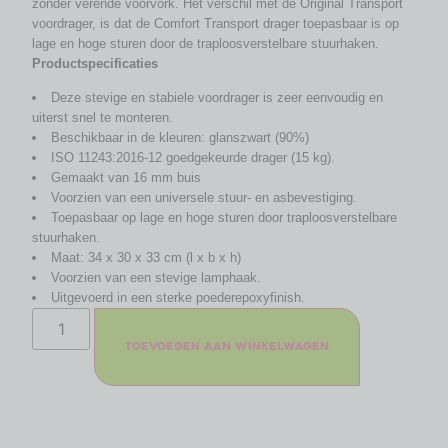
zonder verende voorvork. Het verschil met de Original Transport
voordrager, is dat de Comfort Transport drager toepasbaar is op
lage en hoge sturen door de traploosverstelbare stuurhaken.
Productspecificaties
Deze stevige en stabiele voordrager is zeer eenvoudig en
uiterst snel te monteren.
Beschikbaar in de kleuren: glanszwart (90%)
ISO 11243:2016-12 goedgekeurde drager (15 kg).
Gemaakt van 16 mm buis
Voorzien van een universele stuur- en asbevestiging.
Toepasbaar op lage en hoge sturen door traploosverstelbare
stuurhaken.
Maat: 34 x 30 x 33 cm (l x b x h)
Voorzien van een stevige lamphaak.
Uitgevoerd in een sterke poederepoxyfinish.
Toevoegen aan winkelwagen