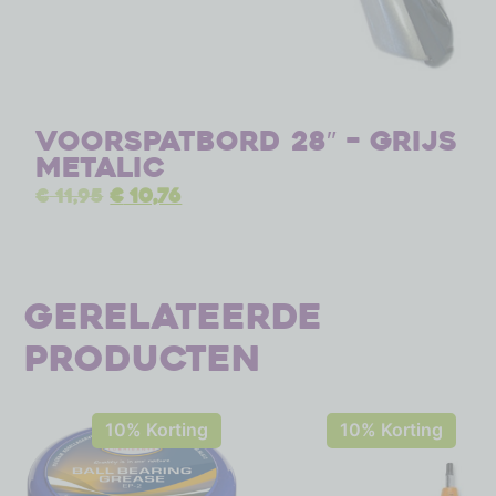
Voorspatbord 28″ – grijs
metalic
€
11,95
€
10,76
Gerelateerde
producten
10% Korting
10% Korting