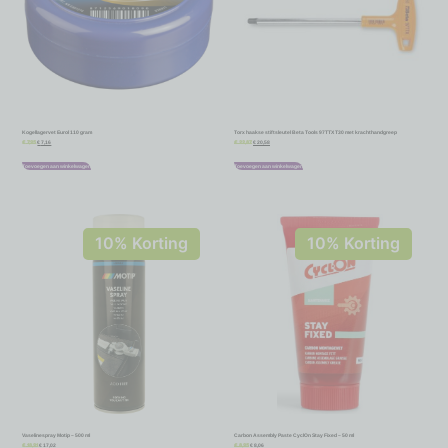
Kogellagervet Eurol 110 gram
Torx haakse stiftsleutel Beta Tools 97TTX T30 met krachthandgreep
€
7,16
€
20,58
€
7,95
€
22,87
Toevoegen aan winkelwagen
Toevoegen aan winkelwagen
10% Korting
10% Korting
Vaselinespray Motip – 500 ml
Carbon Assembly Paste CyclOn Stay Fixed – 50 ml
€
17,02
€
8,06
€
18,91
€
8,95