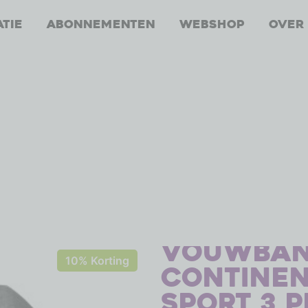
atie
Abonnementen
Webshop
Over
Vouwba
10% Korting
Continen
Sport 3 