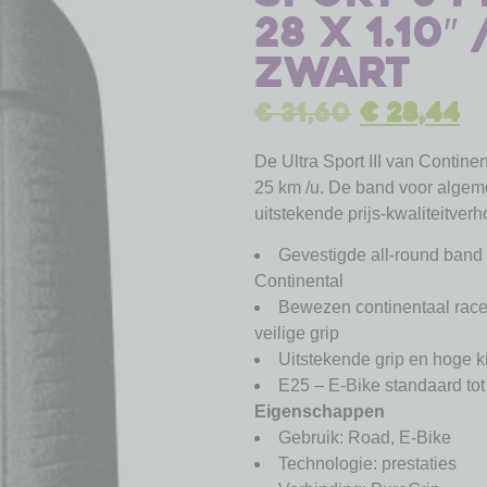
28 x 1.10″ 
zwart
€
31,60
€
28,44
De Ultra Sport III van Contine
25 km /u. De band voor algem
uitstekende prijs-kwaliteitver
Gevestigde all-round band
Continental
Bewezen continentaal rac
veilige grip
Uitstekende grip en hoge 
E25 – E-Bike standaard tot
Eigenschappen
Gebruik: Road, E-Bike
Technologie: prestaties