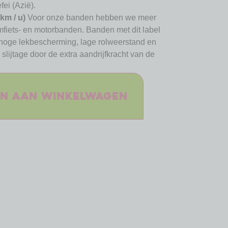
fei (Azië).
 km / u)
Voor onze banden hebben we meer
mfiets- en motorbanden. Banden met dit label
hoge lekbescherming, lage rolweerstand en
slijtage door de extra aandrijfkracht van de
n aan winkelwagen