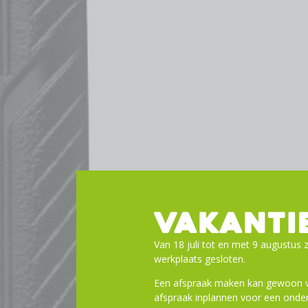
VAKANTI
Van 18 juli tot en met 9 augustus z
werkplaats gesloten.
Een afspraak maken kan gewoon vi
afspraak inplannen voor een onder