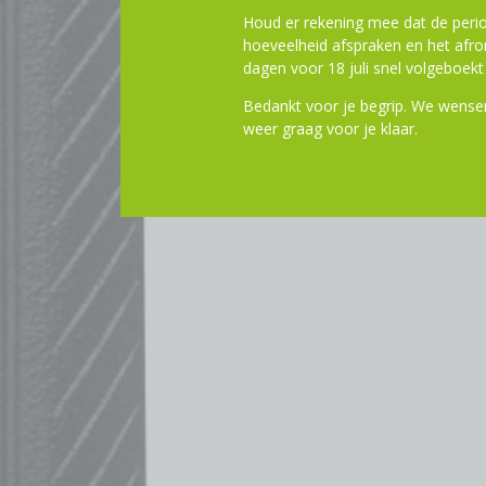
Houd er rekening mee dat de perio
hoeveelheid afspraken en het af
dagen voor 18 juli snel volgeboekt 
Bedankt voor je begrip. We wensen
weer graag voor je klaar.