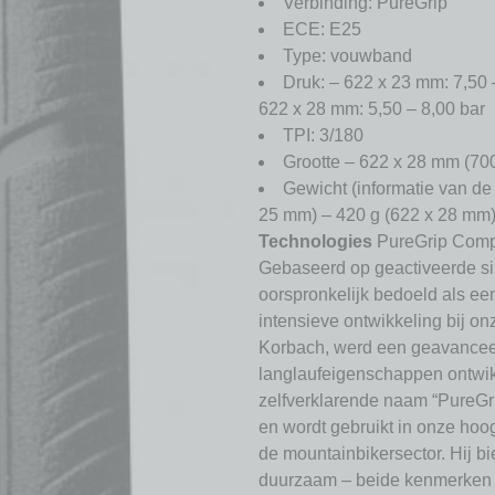
Verbinding: PureGrip
ECE: E25
Type: vouwband
Druk: – 622 x 23 mm: 7,50 
622 x 28 mm: 5,50 – 8,00 bar
TPI: 3/180
Grootte – 622 x 28 mm (70
Gewicht (informatie van de 
25 mm) – 420 g (622 x 28 mm
Technologies
PureGrip Comp
Gebaseerd op geactiveerde si
oorspronkelijk bedoeld als e
intensieve ontwikkeling bij onz
Korbach, werd een geavancee
langlaufeigenschappen ontwik
zelfverklarende naam “PureGri
en wordt gebruikt in onze hoo
de mountainbikersector. Hij bi
duurzaam – beide kenmerken v