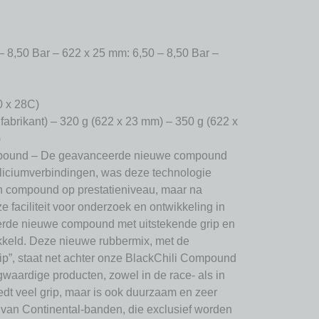
– 8,50 Bar – 622 x 25 mm: 6,50 – 8,50 Bar –
0 x 28C)
fabrikant) – 320 g (622 x 23 mm) – 350 g (622 x
)
ound – De geavanceerde nieuwe compound
liciumverbindingen, was deze technologie
en compound op prestatieniveau, maar na
e faciliteit voor onderzoek en ontwikkeling in
rde nieuwe compound met uitstekende grip en
keld. Deze nieuwe rubbermix, met de
p”, staat net achter onze BlackChili Compound
gwaardige producten, zowel in de race- als in
edt veel grip, maar is ook duurzaam en zeer
an Continental-banden, die exclusief worden