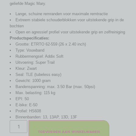
geliefde Magic Mary.
Lange, schuine remranden voor maximale remtractie
Extreem stabiele schouderblokken voor uitstekende grip in de
bochten
Open en agressief profiel voor uitstekende grip en zelfreiniging
Productspecificaties:
Grootte: ETRTO 62-559 (26 x 2.40 inch)
Type: Vouwband
Rubbermengsel: Addix Soft
Uitvoering: Super Trail
Kleur: Zwart
Seal: TLE (tubeless easy)
Gewicht: 1000 gram
Bandenspanning: max. 3.50 Bar (max. 50psi)
Max. belasting: 115 kg
EPI: 50
E-bike: E-50
Profiel: HS608
Binnenbanden: 13, 13AP, 13D, 13F
Toevoegen aan winkelwagen