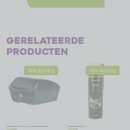
Gerelateerde
producten
10% Korting
10% Korting
Topkoffer Polisport Luxe – zwart (vaste montage op drager)
Spuitvet Motip 500 ml – wit
€
34,19
€
17,02
€
37,99
€
18,91