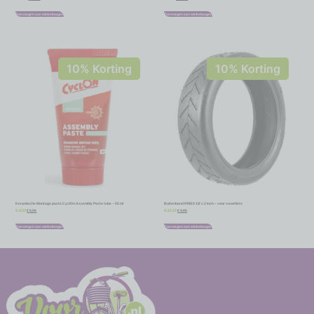
Toevoegen aan winkelwagen
Toevoegen aan winkelwagen
10% Korting
10% Korting
Keramische Montage pasta CyclOn Assembly Paste tube – 50 ml
Buitenband RMS 8 1/2 x 2 inch – voor vouwfiets
€
8,06
€
9,86
€
8,95
€
10,95
Toevoegen aan winkelwagen
Toevoegen aan winkelwagen
-
-