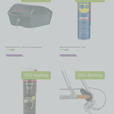
Topkoffer Polisport Luxe – zwart (vaste montage op drager)
Multispray WD-40 met smartstraw – 450 ml
€
34,19
€
14,39
€
37,99
€
15,99
Toevoegen aan winkelwagen
Toevoegen aan winkelwagen
10% Korting
10% Korting