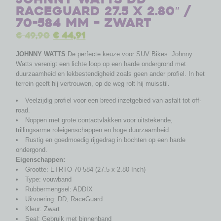
RaceGuard 27.5 x 2.80″ /
70-584 mm – zwart
€
49,90
€
44,91
JOHNNY WATTS
De perfecte keuze voor SUV Bikes. Johnny
Watts verenigt een lichte loop op een harde ondergrond met
duurzaamheid en lekbestendigheid zoals geen ander profiel. In het
terrein geeft hij vertrouwen, op de weg rolt hij muisstil.
Veelzijdig profiel voor een breed inzetgebied van asfalt tot off-
road.
Noppen met grote contactvlakken voor uitstekende,
trillingsarme roleigenschappen en hoge duurzaamheid.
Rustig en goedmoedig rijgedrag in bochten op een harde
ondergond.
Eigenschappen:
Grootte: ETRTO 70-584 (27.5 x 2.80 Inch)
Type: vouwband
Rubbermengsel: ADDIX
Uitvoering: DD, RaceGuard
Kleur: Zwart
Seal: Gebruik met binnenband