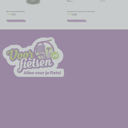
Siliconenspray Motip 400ml
Transportset IceToolz 30C1 chain master
€
5,40
€
11,66
€
6,00
€
12,95
Toevoegen aan winkelwagen
Toevoegen aan winkelwagen
-
-