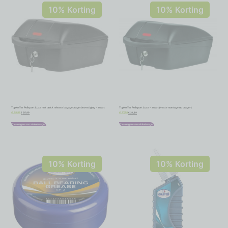
10% Korting
10% Korting
Topkoffer Polisport Luxe met quick release bagagedragerbevestiging – zwart
Topkoffer Polisport Luxe – zwart (vaste montage op drager)
€
35,99
€
34,19
€
39,99
€
37,99
Toevoegen aan winkelwagen
Toevoegen aan winkelwagen
10% Korting
10% Korting