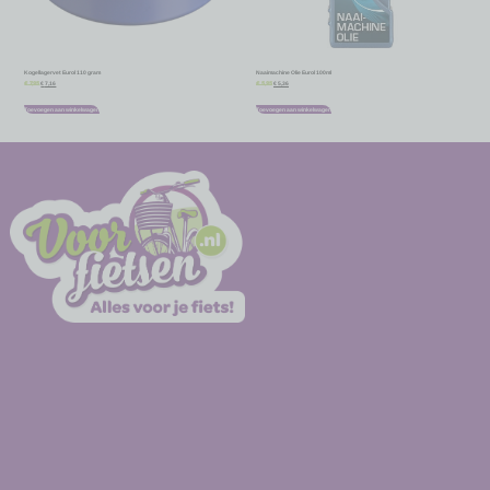
Kogellagervet Eurol 110 gram
Naaimachine Olie Eurol 100ml
€
7,16
€
5,36
€
7,95
€
5,95
Toevoegen aan winkelwagen
Toevoegen aan winkelwagen
-
-