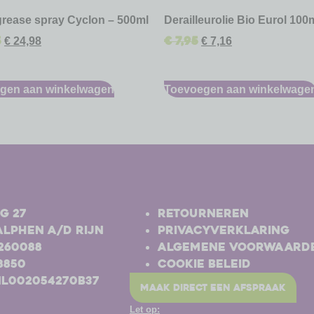
grease spray Cyclon – 500ml
Derailleurolie Bio Eurol 100
5
€
7,95
€
24,98
€
7,16
gen aan winkelwagen
Toevoegen aan winkelwage
-
g 27
Retourneren
Alphen a/d Rijn
Privacyverklaring
-260088
Algemene voorwaard
8850
Cookie beleid
NL002054270B37
maak direct een afspraak
Let op: