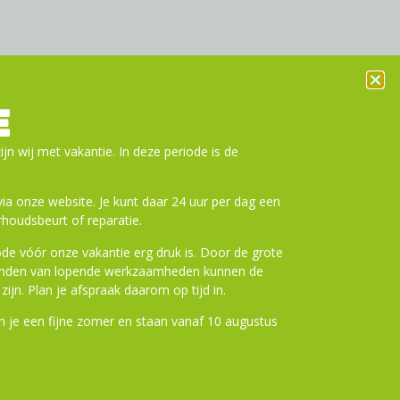
 Bar (max. 50psi)
E
ijn wij met vakantie. In deze periode is de
a onze website. Je kunt daar 24 uur per dag een
, 21A, 21AP, 21+AP, 21F
houdsbeurt of reparatie.
de vóór onze vakantie erg druk is. Door de grote
ronden van lopende werkzaamheden kunnen de
zijn. Plan je afspraak daarom op tijd in.
 je een fijne zomer en staan vanaf 10 augustus