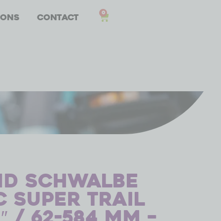
0
 ons
Contact
d Schwalbe
c Super Trail
0″ / 62-584 mm –