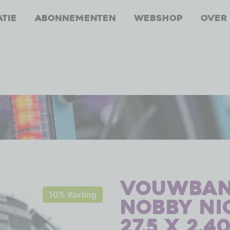
atie
Abonnementen
Webshop
Over
Vouwban
10% Korting
Nobby Ni
27.5 x 2.4