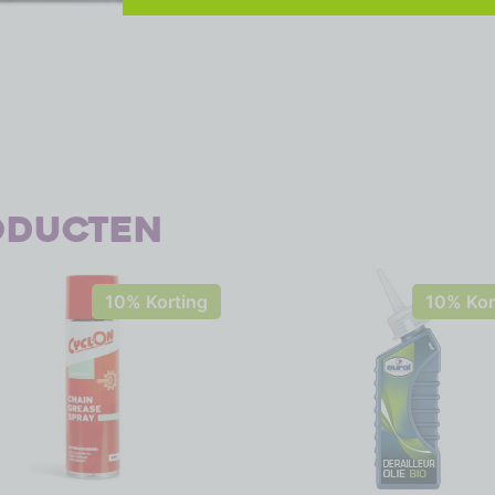
oducten
10% Korting
10% Kor