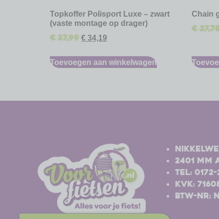
Topkoffer Polisport Luxe – zwart
Chain 
(vaste montage op drager)
€
27,7
€
37,99
€
34,19
Toevoegen aan winkelwagen
Toevoe
-
-
Nikkelwe
2401 MM 
Tel: 0172
Kvk: 7160
BTW-nr: 