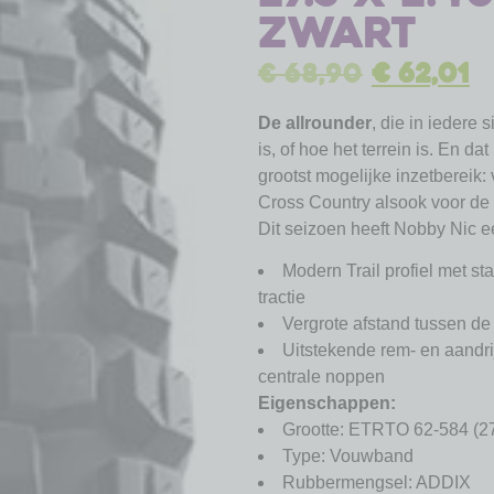
zwart
€
68,90
€
62,01
De allrounder
, die in iedere 
is, of hoe het terrein is. En da
grootst mogelijke inzetbereik:
Cross Country alsook voor de
Dit seizoen heeft Nobby Nic e
Modern Trail profiel met s
tractie
Vergrote afstand tussen de
Uitstekende rem- en aandrij
centrale noppen
Eigenschappen:
Grootte: ETRTO 62-584 (27.
Type: Vouwband
Rubbermengsel: ADDIX