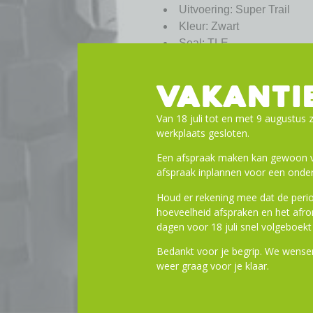
Uitvoering: Super Trail
Kleur: Zwart
Seal: TLE
Gewicht: 980 gram
Bandenspanning: max. 3.50
VAKANTI
Max. belasting: 115 kg
EPI: 67
Van 18 juli tot en met 9 augustus z
ECE: E-50
werkplaats gesloten.
Profiel: HS602
Een afspraak maken kan gewoon vi
Binnenbanden: 19, 21, 19A
afspraak inplannen voor een onder
Houd er rekening mee dat de perio
hoeveelheid afspraken en het af
dagen voor 18 juli snel volgeboekt 
Bedankt voor je begrip. We wensen
weer graag voor je klaar.