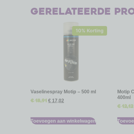
Gerelateerde pr
10% Korting
Vaselinespray Motip – 500 ml
Motip C
400ml
€
18,91
€
17,02
€
12,12
Toevoegen aan winkelwagen
Toevoe