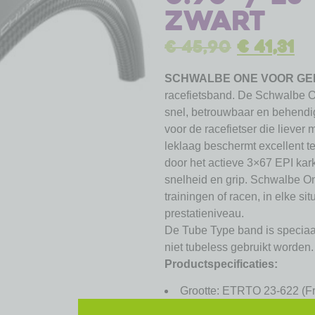
zwart
€
45,90
€
41,31
SCHWALBE ONE VOOR GE
racefietsband. De Schwalbe O
snel, betrouwbaar en behendig
voor de racefietser die liever
leklaag beschermt excellent te
door het actieve 3×67 EPI ka
snelheid en grip. Schwalbe O
trainingen of racen, in elke sit
prestatieniveau.
De Tube Type band is speciaa
niet tubeless gebruikt worden.
Productspecificaties:
Grootte: ETRTO 23-622 (F
Type: Vouwband