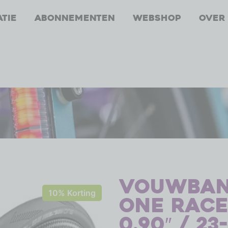
atie
Abonnementen
Webshop
Over
Vouwban
10% Korting
One Race
0.90″ / 23