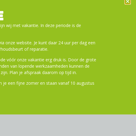
E
ijn wij met vakantie. In deze periode is de
.00 Bar (85 – 145 psi)
a onze website. Je kunt daar 24 uur per dag een
houdsbeurt of reparatie.
de vóór onze vakantie erg druk is. Door de grote
ronden van lopende werkzaamheden kunnen de
zijn. Plan je afspraak daarom op tijd in.
eefsel onder het loopvlak. Ideale
 je een fijne zomer en staan vanaf 10 augustus
el en licht moet zijn. 2 lagen gekruist