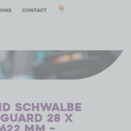
0
 ons
Contact
d Schwalbe
Guard 28 x
-622 mm –