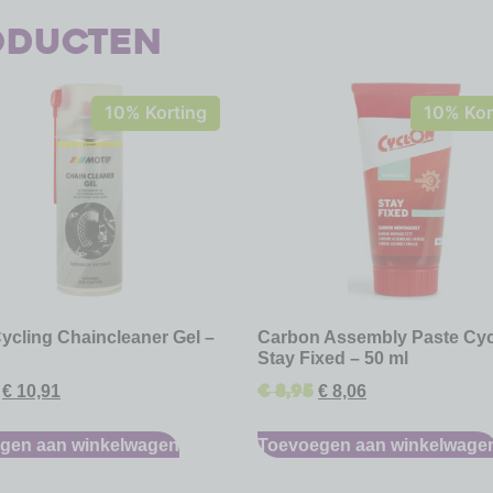
oducten
10% Korting
10% Kor
ycling Chaincleaner Gel –
Carbon Assembly Paste Cy
Stay Fixed – 50 ml
€
8,95
€
10,91
€
8,06
gen aan winkelwagen
Toevoegen aan winkelwage