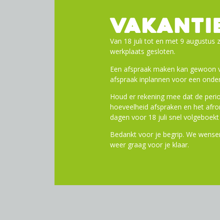
Rubbermengsel: Addix
VAKANTI
Uitvoering: RaceGuard
Kleur: Zwart
Van 18 juli tot en met 9 augustus z
Skin: Lite
werkplaats gesloten.
Gewicht: 225 g (8 oz)
Bandenspanning: 6.00 – 10
Een afspraak maken kan gewoon vi
Max. belasting: 70 kg
afspraak inplannen voor een onder
EPI: 67
Houd er rekening mee dat de perio
Profiel: HS462A
hoeveelheid afspraken en het af
Binnenbanden: 15, 20
dagen voor 18 juli snel volgeboekt 
Level 4 | RaceGuard
Dubbel w
Bedankt voor je begrip. We wensen
lekbescherming als een band sn
weer graag voor je klaar.
nylonweefsel, 67 EPI karkas.