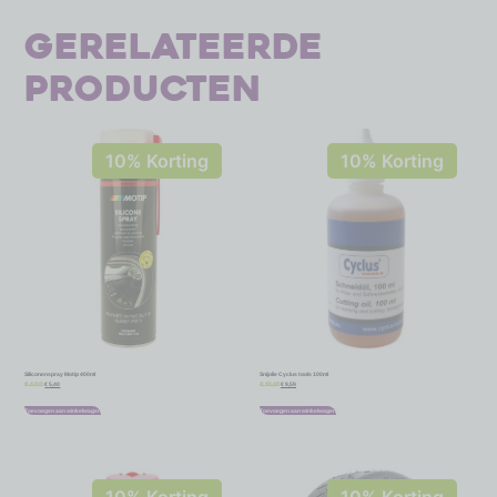
Gerelateerde
producten
10% Korting
10% Korting
Siliconenspray Motip 400ml
Snijolie Cyclus tools 100ml
€
5,40
€
9,59
€
6,00
€
10,65
Toevoegen aan winkelwagen
Toevoegen aan winkelwagen
10% Korting
10% Korting