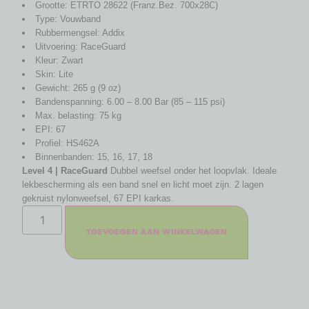
Grootte: ETRTO 28622 (Franz.Bez. 700x28C)
Type: Vouwband
Rubbermengsel: Addix
Uitvoering: RaceGuard
Kleur: Zwart
Skin: Lite
Gewicht: 265 g (9 oz)
Bandenspanning: 6.00 – 8.00 Bar (85 – 115 psi)
Max. belasting: 75 kg
EPI: 67
Profiel: HS462A
Binnenbanden: 15, 16, 17, 18
Level 4 | RaceGuard
Dubbel weefsel onder het loopvlak. Ideale
lekbescherming als een band snel en licht moet zijn. 2 lagen
gekruist nylonweefsel, 67 EPI karkas.
Toevoegen aan winkelwagen