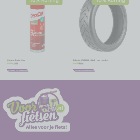
Wet spray Cyclon 250ml
Buitenband RMS 8 1/2 x 2 inch – voor vouwfiets
€
15,08
€
9,86
€
16,75
€
10,95
Toevoegen aan winkelwagen
Toevoegen aan winkelwagen
-
-