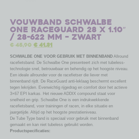
Vouwband Schwalbe
One RaceGuard 28 x 1.10″
/ 28-622 mm – zwart
€
45,90
€
41,31
SCHWALBE ONE VOOR GEBRUIK MET BINNENBAND
Allround
racefietsband. De Schwalbe One presenteert zich met tubeless-
technologie snel, betrouwbaar en behendig op het hoogste niveau.
Een ideale allrounder voor de racefietser die liever met
binnenband rijdt. De RaceGuard anti-leklaag beschermt excellent
tegen lekrijden. Evenwichtig rijgedrag en comfort door het actieve
3×67 EPI karkas. Het nieuwe ADDIX compound staat voor
snelheid en grip. Schwalbe One is een indrukwekkende
racefietsband, voor trainingen of racen, in elke situatie en
jaargetijde. Altijd op het hoogste prestatieniveau.
De Tube Type band is speciaal voor gebruik met binnenband
gemaakt en kan niet tubeless gebruikt worden.
Productspecificaties: