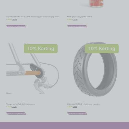
Topkoffer Polisport Luxe met quick release bagagedragerbevestiging – zwart
Chain grease spray Cyclon – 500ml
€
35,99
€
24,98
€
39,99
€
27,75
Toevoegen aan winkelwagen
Toevoegen aan winkelwagen
10% Korting
10% Korting
Transportset IceToolz 30C1 chain master
Buitenband RMS 8 1/2 x 2 inch – voor vouwfiets
€
11,66
€
9,86
€
12,95
€
10,95
Toevoegen aan winkelwagen
Toevoegen aan winkelwagen
-
-