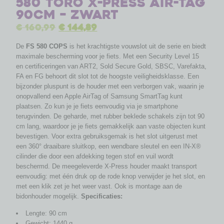
580 Toro X-Press Air-Tag
90cm – zwart
€
160,99
€
144,89
De
FS 580 COPS
is het krachtigste vouwslot uit de serie en biedt
maximale bescherming voor je fiets. Met een Security Level 15
en certificeringen van ART2, Sold Secure Gold, SBSC, Varefakta,
FA en FG behoort dit slot tot de hoogste veiligheidsklasse. Een
bijzonder pluspunt is de houder met een verborgen vak, waarin je
onopvallend een Apple AirTag of Samsung SmartTag kunt
plaatsen. Zo kun je je fiets eenvoudig via je smartphone
terugvinden. De geharde, met rubber beklede schakels zijn tot 90
cm lang, waardoor je je fiets gemakkelijk aan vaste objecten kunt
bevestigen. Voor extra gebruiksgemak is het slot uitgerust met
een 360° draaibare sluitkop, een wendbare sleutel en een IN-X®
cilinder die door een afdekking tegen stof en vuil wordt
beschermd. De meegeleverde X-Press houder maakt transport
eenvoudig: met één druk op de rode knop verwijder je het slot, en
met een klik zet je het weer vast. Ook is montage aan de
bidonhouder mogelijk.
Specificaties:
Lengte: 90 cm
Gewicht: 1440 g