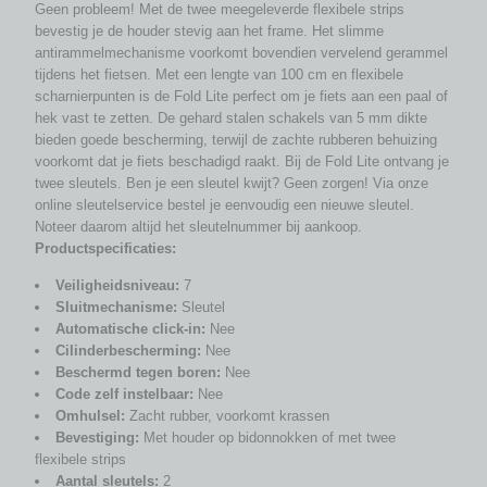
Geen probleem! Met de twee meegeleverde flexibele strips
bevestig je de houder stevig aan het frame. Het slimme
antirammelmechanisme voorkomt bovendien vervelend gerammel
tijdens het fietsen. Met een lengte van 100 cm en flexibele
scharnierpunten is de Fold Lite perfect om je fiets aan een paal of
hek vast te zetten. De gehard stalen schakels van 5 mm dikte
bieden goede bescherming, terwijl de zachte rubberen behuizing
voorkomt dat je fiets beschadigd raakt. Bij de Fold Lite ontvang je
twee sleutels. Ben je een sleutel kwijt? Geen zorgen! Via onze
online sleutelservice bestel je eenvoudig een nieuwe sleutel.
Noteer daarom altijd het sleutelnummer bij aankoop.
Productspecificaties:
Veiligheidsniveau:
7
Sluitmechanisme:
Sleutel
Automatische click-in:
Nee
Cilinderbescherming:
Nee
Beschermd tegen boren:
Nee
Code zelf instelbaar:
Nee
Omhulsel:
Zacht rubber, voorkomt krassen
Bevestiging:
Met houder op bidonnokken of met twee
flexibele strips
Aantal sleutels:
2