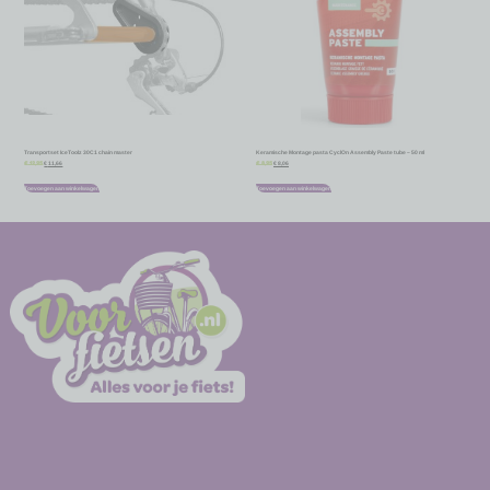
Transportset IceToolz 30C1 chain master
Keramische Montage pasta CyclOn Assembly Paste tube – 50 ml
€
11,66
€
8,06
€
12,95
€
8,95
Toevoegen aan winkelwagen
Toevoegen aan winkelwagen
-
-