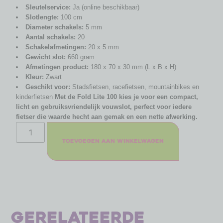
Sleutelservice:
Ja (online beschikbaar)
Slotlengte:
100 cm
Diameter schakels:
5 mm
Aantal schakels:
20
Schakelafmetingen:
20 x 5 mm
Gewicht slot:
660 gram
Afmetingen product:
180 x 70 x 30 mm (L x B x H)
Kleur:
Zwart
Geschikt voor:
Stadsfietsen, racefietsen, mountainbikes en
kinderfietsen
Met de Fold Lite 100 kies je voor een compact,
licht en gebruiksvriendelijk vouwslot, perfect voor iedere
fietser die waarde hecht aan gemak en een nette afwerking.
Toevoegen aan winkelwagen
Gerelateerde