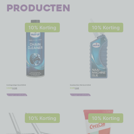
producten
10% Korting
10% Korting
Kettingreiniger Eurol 500ml
Naaimachine Olie Eurol 100ml
€
17,06
€
5,36
€
18,95
€
5,95
Toevoegen aan winkelwagen
Toevoegen aan winkelwagen
10% Korting
10% Korting