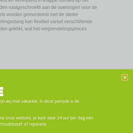
rd en verwijderd in krappe ruimtes op het
rden vastgeschroefd aan de openingen voor de
iets worden gemonteerd met de sterke
elingsstang kan flexibel vanuit verschillende
rden geklikt, wat het vergrendelingsproces
E
ijn wij met vakantie. In deze periode is de
a onze website. Je kunt daar 24 uur per dag een
houdsbeurt of reparatie.