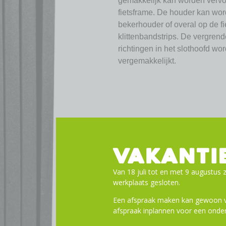
gemakkelijk kan worden vervoe
fietsframe. De houder kan wo
bekerhouder of overal op de f
klittenbandstrips. De vergrend
richtingen in het slothoofd wo
vergemakkelijkt.
VAKANTI
Van 18 juli tot en met 9 augustus z
werkplaats gesloten.
Een afspraak maken kan gewoon vi
afspraak inplannen voor een onder