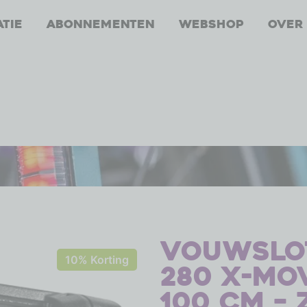
atie
Abonnementen
Webshop
Over
Vouwslot
10% Korting
280 X-Mo
100 cm –