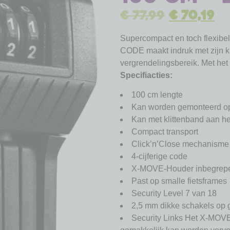
€
77,99
€
70,19
Supercompact en toch flexibe
CODE maakt indruk met zijn k
vergrendelingsbereik. Met he
Specifiacties:
100 cm lengte
Kan worden gemonteerd o
Kan met klittenband aan h
Compact transport
Click’n’Close mechanisme
4-cijferige code
X-MOVE-Houder inbegrep
Past op smalle fietsframes
Security Level 7 van 18
2,5 mm dikke schakels op 
Security Links Het X-MOVE