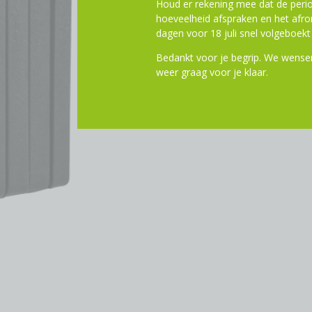
Houd er rekening mee dat de perio
hoeveelheid afspraken en het af
dagen voor 18 juli snel volgeboekt 
Bedankt voor je begrip. We wensen
weer graag voor je klaar.