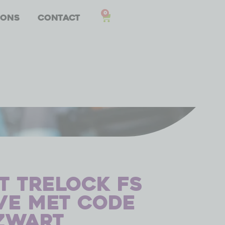
0
 ons
Contact
 Trelock FS
ve met code
 zwart