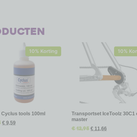
oducten
10% Korting
10% Kor
e Cyclus tools 100ml
Transportset IceToolz 30C1 
master
5
€
9,59
€
12,95
€
11,66