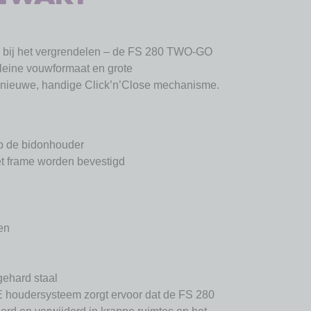
l bij het vergrendelen – de FS 280 TWO-GO
leine vouwformaat en grote
t nieuwe, handige Click’n’Close mechanisme.
p de bidonhouder
et frame worden bevestigd
en
gehard staal
 houdersysteem zorgt ervoor dat de FS 280