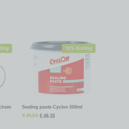
ting
10% Korting
chain
Sealing paste Cyclon 500ml
€
51,50
€
46,35