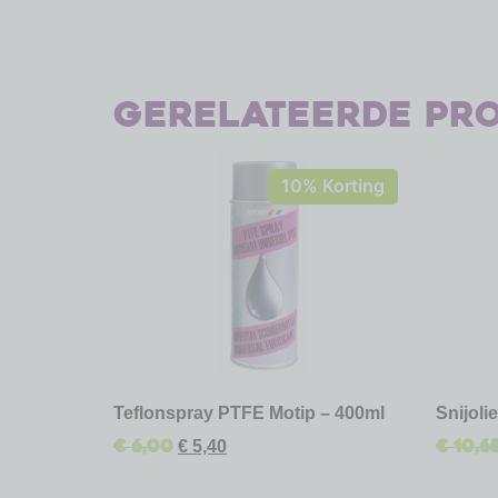
Gerelateerde pr
10% Korting
Teflonspray PTFE Motip – 400ml
Snijoli
€
6,00
€
10,6
€
5,40