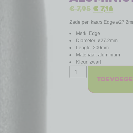
€
7,95
€
7,16
Zadelpen kaars Edge ø27,2m
Merk: Edge
Diameter: ø27.2mm
Lengte: 300mm
Materiaal: aluminium
Kleur: zwart
Toevoege