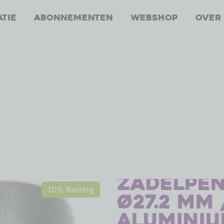
atie
Abonnementen
Webshop
Over
Zadelpen
10% Korting
ø27.2 mm
aluminiu