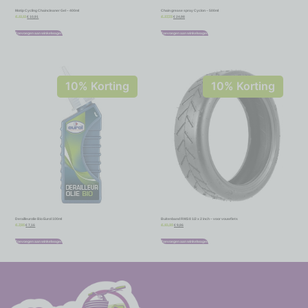
Motip Cycling Chaincleaner Gel – 400ml
Chain grease spray Cyclon – 500ml
€
10,91
€
24,98
€
12,12
€
27,75
Toevoegen aan winkelwagen
Toevoegen aan winkelwagen
10% Korting
10% Korting
Derailleurolie Bio Eurol 100ml
Buitenband RMS 8 1/2 x 2 inch – voor vouwfiets
€
7,16
€
9,86
€
7,95
€
10,95
Toevoegen aan winkelwagen
Toevoegen aan winkelwagen
-
-