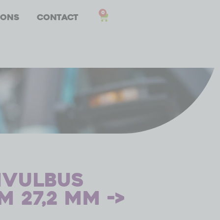
0
 ons
Contact
nvulbus
 27,2 mm ->