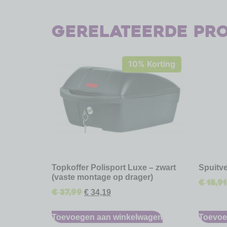
Gerelateerde pr
10% Korting
Topkoffer Polisport Luxe – zwart
Spuitve
(vaste montage op drager)
€
18,91
€
37,99
€
34,19
Toevoegen aan winkelwagen
Toevoe