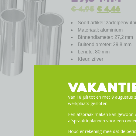
€
4,95
€
4,46
Soort artikel: zadelpenvulb
Materiaal: aluminium
Binnendiameter: 27,2 mm
Buitendiameter: 29.8 mm
Lengte: 80 mm
Kleur: zilver
VAKANTI
Van 18 juli tot en met 9 augustus z
werkplaats gesloten.
Een afspraak maken kan gewoon vi
afspraak inplannen voor een onder
Houd er rekening mee dat de perio