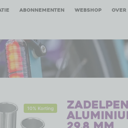
atie
Abonnementen
Webshop
Over
Zadelpe
10% Korting
aluminium
29,8 mm