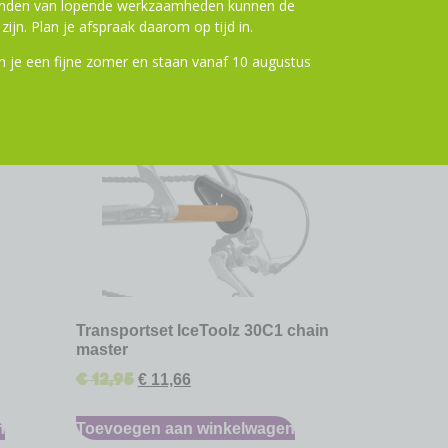
ronden van lopende werkzaamheden kunnen de
zijn. Plan je afspraak daarom op tijd in.
 je een fijne zomer en staan vanaf 10 augustus
ting
10% Korting
Transportset IceToolz 30C1 chain
master
€
12,95
€
11,66
n
Toevoegen aan winkelwagen