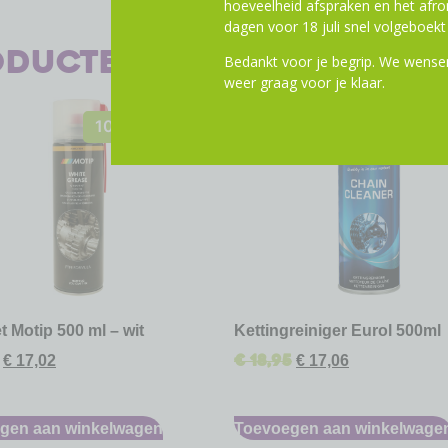
hoeveelheid afspraken en het af
dagen voor 18 juli snel volgeboekt 
oducten
Bedankt voor je begrip. We wensen
weer graag voor je klaar.
10% Korting
10% Kor
t Motip 500 ml – wit
Kettingreiniger Eurol 500ml
€
18,95
€
17,02
€
17,06
gen aan winkelwagen
Toevoegen aan winkelwage