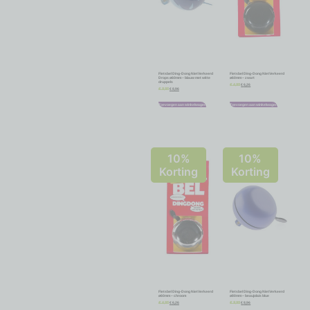
Fietsbel Ding-Dong NietVerkeerd
Fietsbel Ding-Dong NietVerkeerd
Drops ø60mm – blauw met witte
ø60mm – zwart
druppels
€
6,26
€
6,95
€
8,96
€
9,95
Toevoegen aan winkelwagen
Toevoegen aan winkelwagen
10%
10%
Korting
Korting
Fietsbel Ding-Dong NietVerkeerd
Fietsbel Ding-Dong NietVerkeerd
ø60mm – chroom
ø80mm – beaujolais blue
€
6,26
€
8,96
€
6,95
€
9,95