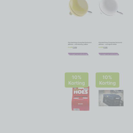
Fietsbel Ding-Dong NietVerkeerd
Fietsbel Ding-Dong NietVerkeerd
ø80mm – chardonnay yellow
ø80mm – sauvignon white
€
8,96
€
8,96
€
9,95
€
9,95
Toevoegen aan winkelwagen
Toevoegen aan winkelwagen
10%
10%
Korting
Korting