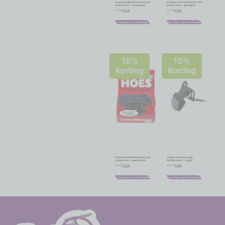
Krathoes NietVerkeerd Crate
Krathoes NietVerkeerd Crate
Undercover – army green
Undercover – gun black
€
7,16
€
7,16
€
7,95
€
7,95
Toevoegen aan winkelwagen
Toevoegen aan winkelwagen
10%
10%
Korting
Korting
Krathoes NietVerkeerd Crate
Tennis- en hockeyclip
Undercover – marine blue
NietVerkeerd – zwart
€
7,16
€
8,06
€
7,95
€
8,95
Toevoegen aan winkelwagen
Toevoegen aan winkelwagen
-
-