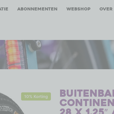
atie
Abonnementen
Webshop
Over
Buitenb
10% Korting
Continen
28 x 1.25″ 