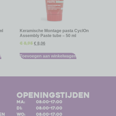
ml
Keramische Montage pasta CyclOn
Assembly Paste tube – 50 ml
€
8,95
€
8,06
n
Toevoegen aan winkelwagen
openingstijden
ma:
08:00-17:00
di:
08:00-17:00
en
wo:
08:00-17:00