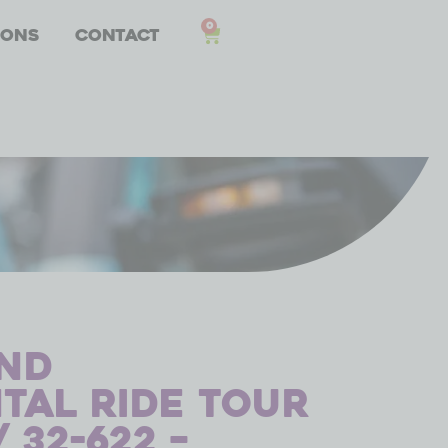
0
 ons
Contact
and
tal Ride Tour
/ 32-622 –