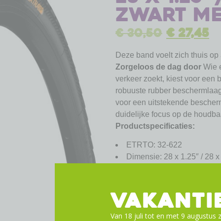
zwart me
€
30,50
€
27,45
Deze band voelt zich thuis op
Zorgeloos de dag door
Wie e
verkeer zoekt, kiest voor een
robuuste rubber beschermlaag
voor een uitstekende bescher
duidelijke focus op de houdba
Productspecificaties:
ETRTO: 32-622
Dimensie: 28 x 1.25″ / 28 x 
Technologie: ExtraPuncture
Kleur: zwart/zwart reflex
TPI: 3/180
VAKANTI
Gewicht: 640 gram
Van 18 juli tot en met 9 augustus z
PSI: 80