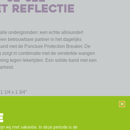
t reflectie
 alle ondergronden: een echte allrounder!
en betrouwbare partner in het dagelijks
 band met de Puncture Protection Breaker. De
 zorgt in combinatie met de versterkte wangen
ming tegen lekerijden. Een solide band met een
arheid.
1 1/4 x 1 3/4″
 Belt
E
ijn wij met vakantie. In deze periode is de