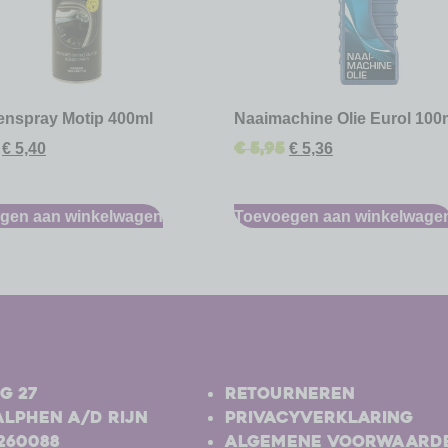
nenspray Motip 400ml
Naaimachine Olie Eurol 100
€
5,95
€
5,40
€
5,36
gen aan winkelwagen
Toevoegen aan winkelwage
-
g 27
Retourneren
Alphen a/d Rijn
Privacyverklaring
-260088
Algemene voorwaard