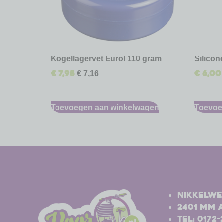
Kogellagervet Eurol 110 gram
Silico
€
7,95
€
6,00
€
7,16
Toevoegen aan winkelwagen
Toevoe
-
-
Nikkelwe
2401 MM 
Tel: 0172