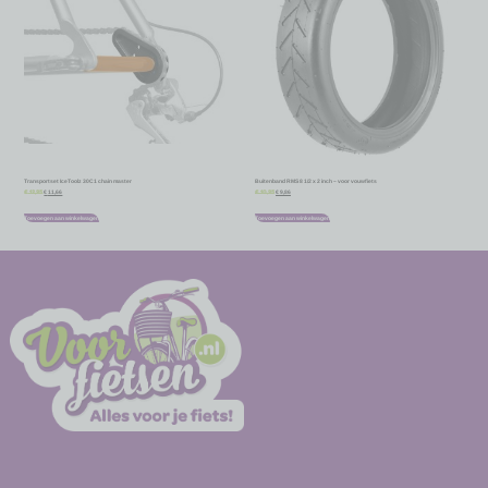
Transportset IceToolz 30C1 chain master
Buitenband RMS 8 1/2 x 2 inch – voor vouwfiets
€
11,66
€
9,86
€
12,95
€
10,95
Toevoegen aan winkelwagen
Toevoegen aan winkelwagen
-
-