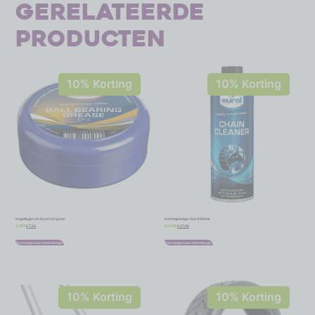
Gerelateerde
producten
10% Korting
10% Korting
Kogellagervet Eurol 110 gram
Kettingreiniger Eurol 500ml
€
7,16
€
17,06
€
7,95
€
18,95
Toevoegen aan winkelwagen
Toevoegen aan winkelwagen
10% Korting
10% Korting