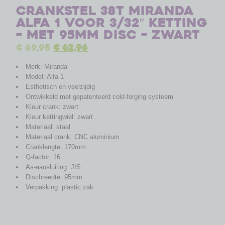
Crankstel 38T Miranda
Alfa 1 voor 3/32″ ketting
– met 95mm disc – zwart
€
69,95
€
62,96
Merk: Miranda
Model: Alfa 1
Esthetisch en veelzijdig
Ontwikkeld met gepatenteerd cold-forging systeem
Kleur crank: zwart
Kleur kettingwiel: zwart
Materiaal: staal
Materiaal crank: CNC aluminium
Cranklengte: 170mm
Q-factor: 16
As-aansluiting: JIS
Discbreedte: 95mm
Verpakking: plastic zak