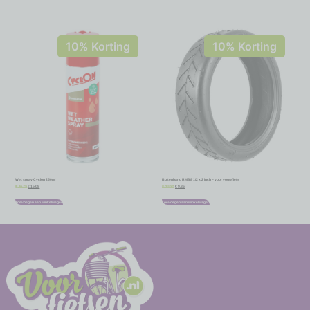
10% Korting
10% Korting
Wet spray Cyclon 250ml
Buitenband RMS 8 1/2 x 2 inch – voor vouwfiets
€
15,08
€
9,86
€
16,75
€
10,95
Toevoegen aan winkelwagen
Toevoegen aan winkelwagen
-
-