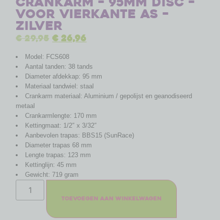
crankarm – 95mm disc –
voor vierkante as –
zilver
€
29,95
€
26,96
Model: FCS608
Aantal tanden: 38 tands
Diameter afdekkap: 95 mm
Materiaal tandwiel: staal
Crankarm materiaal: Aluminium / gepolijst en geanodiseerd
metaal
Crankarmlengte: 170 mm
Kettingmaat: 1/2″ x 3/32″
Aanbevolen trapas: BBS15 (SunRace)
Diameter trapas 68 mm
Lengte trapas: 123 mm
Kettinglijn: 45 mm
Gewicht: 719 gram
Toevoegen aan winkelwagen