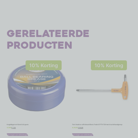
Gerelateerde
producten
10% Korting
10% Korting
Kogellagervet Eurol 110 gram
Torx haakse stiftsleutel Beta Tools 97TTX T30 met krachthandgreep
€
7,16
€
20,58
€
7,95
€
22,87
Toevoegen aan winkelwagen
Toevoegen aan winkelwagen