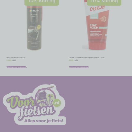
10% Korting
10% Korting
Siliconenspray Motip 400ml
Carbon Assembly Paste CyclOn Stay Fixed – 50 ml
€
5,40
€
8,06
€
6,00
€
8,95
Toevoegen aan winkelwagen
Toevoegen aan winkelwagen
-
-