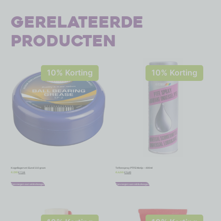
Gerelateerde
producten
10% Korting
10% Korting
Kogellagervet Eurol 110 gram
Teflonspray PTFE Motip – 400ml
€
7,16
€
5,40
€
7,95
€
6,00
Toevoegen aan winkelwagen
Toevoegen aan winkelwagen