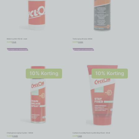
Bidon CyclOn 750 ml – rood
Turbo spray Brunox 300ml
€
5,18
€
10,61
€
5,75
€
11,79
Toevoegen aan winkelwagen
Toevoegen aan winkelwagen
10% Korting
10% Korting
Chain grease spray Cyclon – 500ml
Carbon Assembly Paste CyclOn Stay Fixed – 50 ml
€
24,98
€
8,06
€
27,75
€
8,95