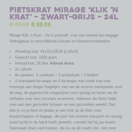
Fietskrat Mirage ‘Klik ’n
Krat’ – zwart-grijs – 24L
€
39,95
€
35,96
Mirage Klik ’n Krat – Do it yourself, voor een wereld aan bagage
Verkrijgbaar in verschillende kleuren en kleurencombinaties.
Afmeting krat: 41x31x23CM (LxBxH).
Gewicht krat: 1500 gram.
Inhoud krat: 24 liter.
Inhoud doos:
2x zijkant
9x panelen, 3 voorkant – 3 achterkant – 3 bodem
4 standaard tie-wraps en 4 tie-wraps met ronde kop voor
montage aan drager Dagelijks zien we de enorme transporten over
de weg, de gigantische magazijnen voor opslag en horen we de
verhalen over een circulaire economie. Iedereen die fietst helpt
mee aan een gezonder lichaam en een gezondere wereld. Dan
doe je zo je best en plaats je een krat op de fiets voor
boodschappen of bagage, die juist het enorme transport en opslag
(veel lucht) in de hand heeft gewerkt, voordat het bij jou kwam.
Daarnaast doen veel kratten, die nu op de markt zijn, niet mee