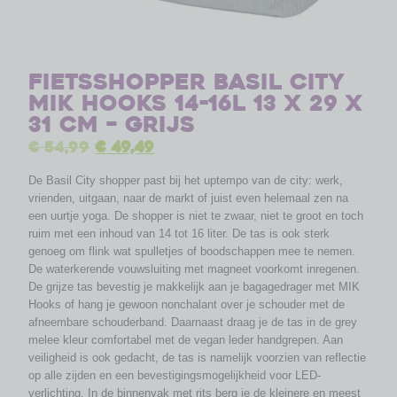
Fietsshopper Basil City
MIK Hooks 14-16L 13 x 29 x
31 cm – grijs
€
54,99
€
49,49
De Basil City shopper past bij het uptempo van de city: werk,
vrienden, uitgaan, naar de markt of juist even helemaal zen na
een uurtje yoga. De shopper is niet te zwaar, niet te groot en toch
ruim met een inhoud van 14 tot 16 liter. De tas is ook sterk
genoeg om flink wat spulletjes of boodschappen mee te nemen.
De waterkerende vouwsluiting met magneet voorkomt inregenen.
De grijze tas bevestig je makkelijk aan je bagagedrager met MIK
Hooks of hang je gewoon nonchalant over je schouder met de
afneembare schouderband. Daarnaast draag je de tas in de grey
melee kleur comfortabel met de vegan leder handgrepen. Aan
veiligheid is ook gedacht, de tas is namelijk voorzien van reflectie
op alle zijden en een bevestigingsmogelijkheid voor LED-
verlichting. In de binnenvak met rits berg je de kleinere en meest