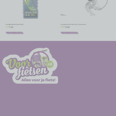
Derailleurolie Bio Eurol 100ml
Transportset IceToolz 30C1 chain master
€
7,16
€
11,66
€
7,95
€
12,95
Toevoegen aan winkelwagen
Toevoegen aan winkelwagen
-
-