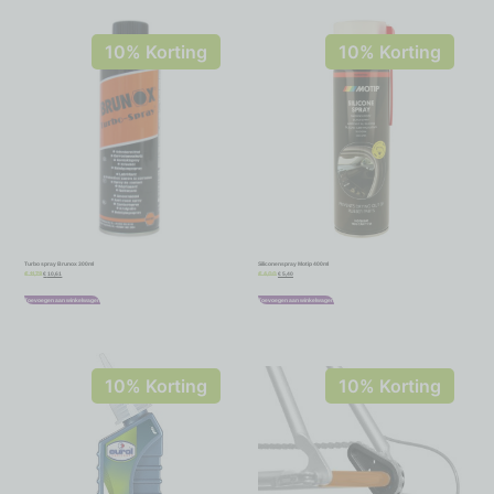
10% Korting
10% Korting
Turbo spray Brunox 300ml
Siliconenspray Motip 400ml
€
10,61
€
5,40
€
11,79
€
6,00
Toevoegen aan winkelwagen
Toevoegen aan winkelwagen
10% Korting
10% Korting