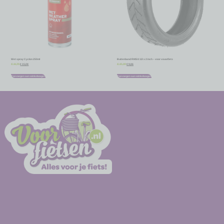
Wet spray Cyclon 250ml
Buitenband RMS 8 1/2 x 2 inch – voor vouwfiets
€
15,08
€
9,86
€
16,75
€
10,95
Toevoegen aan winkelwagen
Toevoegen aan winkelwagen
-
-