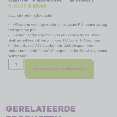
€
22,95
€
20,66
Stadfiets/Trekking bike zadel.
HR schuim van hoge elasticiteit en zwarte PU leveren toplaag
met sportieve print.
Vacuüm technologie zorgt voor een zadelbasis die uit één
sterk geheel bestaat, gevormd door PU top- en HR foamlaag.
Geschikt voor ATB zadelpennen. Zadelstroppen voor
zadelpennen model “kaars” zijn seperaat in het Marwi programma
verkrijgbaar
Toevoegen aan winkelwagen
Gerelateerde