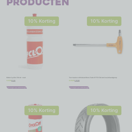
producten
10% Korting
10% Korting
Bidon CyclOn 750 ml – rood
Torx haakse stiftsleutel Beta Tools 97TTX T30 met krachthandgreep
€
5,18
€
20,58
€
5,75
€
22,87
Toevoegen aan winkelwagen
Toevoegen aan winkelwagen
10% Korting
10% Korting