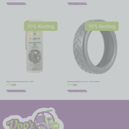
Toevoegen aan winkelwagen
Toevoegen aan winkelwagen
10% Korting
10% Korting
Motip Cycling Chaincleaner Gel – 400ml
Buitenband RMS 8 1/2 x 2 inch – voor vouwfiets
€
10,91
€
9,86
€
12,12
€
10,95
Toevoegen aan winkelwagen
Toevoegen aan winkelwagen
-
-