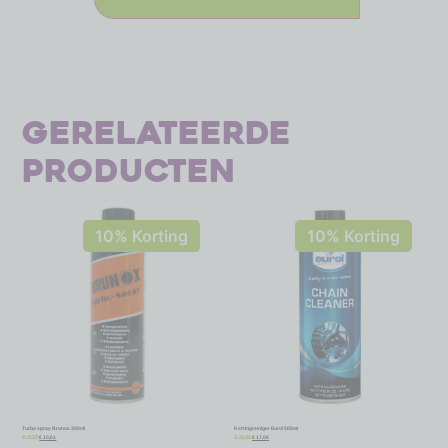
Gerelateerde
producten
10% Korting
10% Korting
Turbo spray Brunox 300ml
Kettingreiniger Eurol 500ml
€
10,61
€
17,06
€
11,79
€
18,95