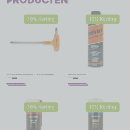
producten
10% Korting
10% Korting
Torx haakse stiftsleutel Beta Tools 97TTX T30 met krachthandgreep
Turbo spray Brunox 300ml
€
20,58
€
10,61
€
22,87
€
11,79
Toevoegen aan winkelwagen
Toevoegen aan winkelwagen
10% Korting
10% Korting