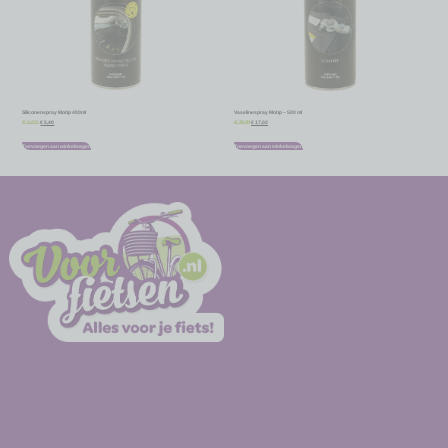
Siliconenspray Motip 400ml
Vaselinespray Motip – 500 ml
€
5,40
€
17,02
€
6,00
€
18,91
Toevoegen aan winkelwagen
Toevoegen aan winkelwagen
-
-