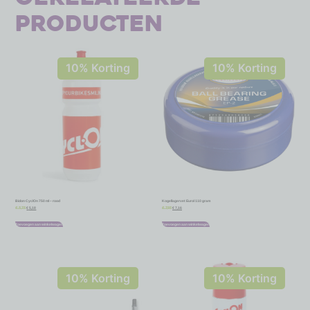
producten
10% Korting
10% Korting
Bidon CyclOn 750 ml – rood
Kogellagervet Eurol 110 gram
€
5,18
€
7,16
€
5,75
€
7,95
Toevoegen aan winkelwagen
Toevoegen aan winkelwagen
10% Korting
10% Korting