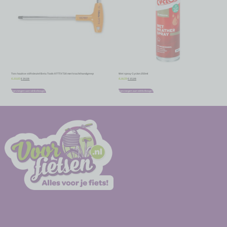
Torx haakse stiftsleutel Beta Tools 97TTX T30 met krachthandgreep
Wet spray Cyclon 250ml
€
20,58
€
15,08
€
22,87
€
16,75
Toevoegen aan winkelwagen
Toevoegen aan winkelwagen
-
-