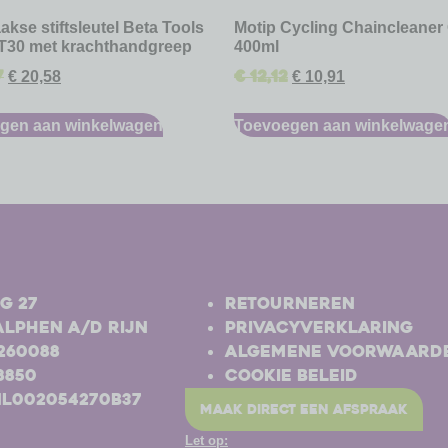
akse stiftsleutel Beta Tools
Motip Cycling Chaincleaner 
T30 met krachthandgreep
400ml
7
€
12,12
€
20,58
€
10,91
gen aan winkelwagen
Toevoegen aan winkelwage
-
g 27
Retourneren
Alphen a/d Rijn
Privacyverklaring
-260088
Algemene voorwaard
8850
Cookie beleid
NL002054270B37
maak direct een afspraak
Let op: