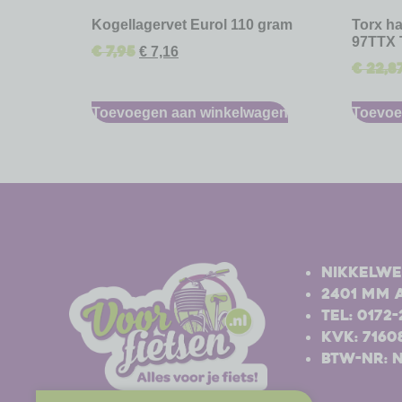
Kogellagervet Eurol 110 gram
Torx ha
97TTX 
€
7,95
€
7,16
€
22,8
Toevoegen aan winkelwagen
Toevoe
-
-
Nikkelwe
2401 MM 
Tel: 0172
Kvk: 7160
BTW-nr: 