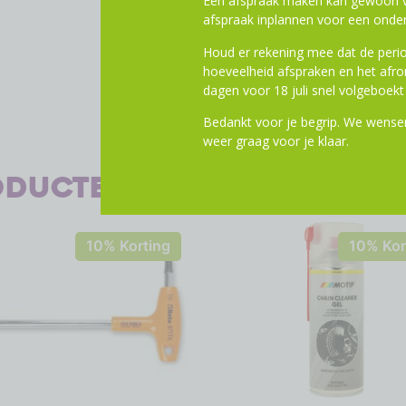
Een afspraak maken kan gewoon vi
afspraak inplannen voor een onder
Houd er rekening mee dat de perio
hoeveelheid afspraken en het af
dagen voor 18 juli snel volgeboekt 
Bedankt voor je begrip. We wensen
weer graag voor je klaar.
oducten
10% Korting
10% Kor