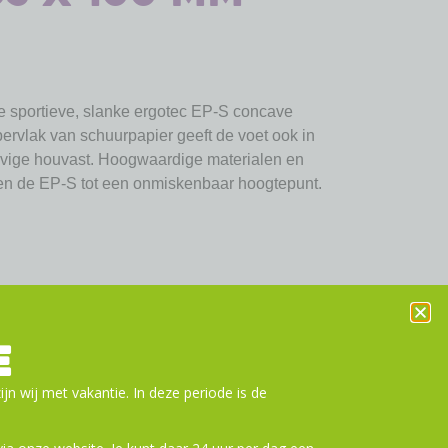
e sportieve, slanke ergotec EP-S concave
pervlak van schuurpapier geeft de voet ook in
vige houvast. Hoogwaardige materialen en
en de EP-S tot een onmiskenbaar hoogtepunt.
pier
E
ijn wij met vakantie. In deze periode is de