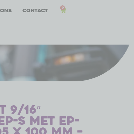
0
 ons
Contact
 9/16″
EP-S met EP-
5 x 100 mm –