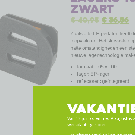
zwart
€
40,95
€
36,86
Zoals alle EP-pedalen heeft d
loopvlakken. Het slipvaste op
natte omstandigheden een ste
nieuwe lagertechnologie mak
formaat: 105 x 100
lager: EP-lager
reflectoren: geïntegreerd
draad: 9/16″
materiaal: nylon / schuurpa
afwerking: zwart
VAKANTI
gewicht: ~346 g
Van 18 juli tot en met 9 augustus z
werkplaats gesloten.