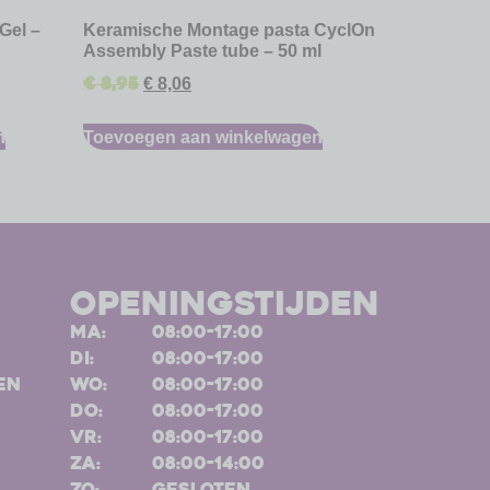
Gel –
Keramische Montage pasta CyclOn
Assembly Paste tube – 50 ml
€
8,95
€
8,06
n
Toevoegen aan winkelwagen
openingstijden
ma:
08:00-17:00
di:
08:00-17:00
en
wo:
08:00-17:00
do:
08:00-17:00
vr:
08:00-17:00
za:
08:00-14:00
zo:
gesloten