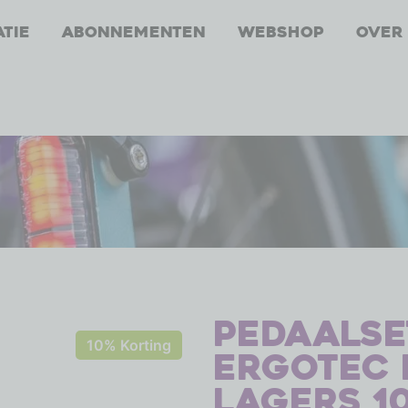
atie
Abonnementen
Webshop
Over
Pedaalset
10% Korting
Ergotec 
lagers 10