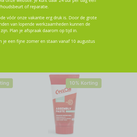
a onze website. Je kunt daar 24 uur per dag een
houdsbeurt of reparatie.
de vóór onze vakantie erg druk is. Door de grote
ronden van lopende werkzaamheden kunnen de
zijn. Plan je afspraak daarom op tijd in.
 je een fijne zomer en staan vanaf 10 augustus
ting
10% Korting