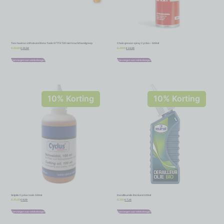
Torx haakse stiftsleutel Beta Tools 97TTX T30 met krachthandgreep
Chain grease spray Cyclon – 500ml
€
20,58
€
24,98
€
22,87
€
27,75
Toevoegen aan winkelwagen
Toevoegen aan winkelwagen
10% Korting
10% Korting
Snijolie Cyclus tools 100ml
Derailleurolie Bio Eurol 100ml
€
9,59
€
7,16
€
10,65
€
7,95
Toevoegen aan winkelwagen
Toevoegen aan winkelwagen