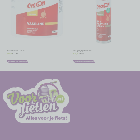
Vaselin CyclOn – 500 ml
Wet spray Cyclon 250ml
€
11,48
€
15,08
€
12,75
€
16,75
Toevoegen aan winkelwagen
Toevoegen aan winkelwagen
-
-