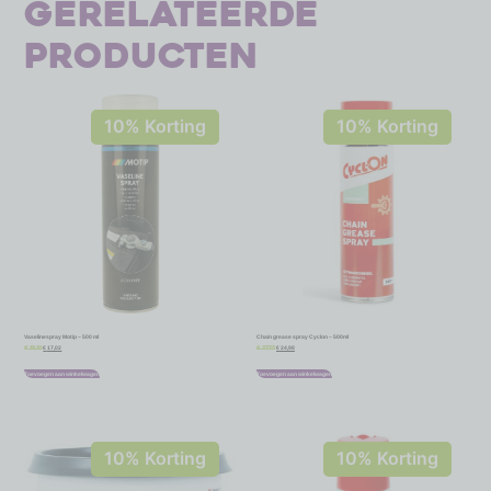
Gerelateerde
producten
10% Korting
10% Korting
Vaselinespray Motip – 500 ml
Chain grease spray Cyclon – 500ml
€
17,02
€
24,98
€
18,91
€
27,75
Toevoegen aan winkelwagen
Toevoegen aan winkelwagen
10% Korting
10% Korting