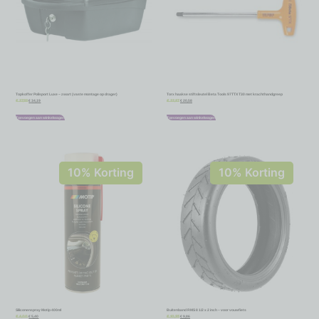
Topkoffer Polisport Luxe – zwart (vaste montage op drager)
Torx haakse stiftsleutel Beta Tools 97TTX T30 met krachthandgreep
€
34,19
€
20,58
€
37,99
€
22,87
Toevoegen aan winkelwagen
Toevoegen aan winkelwagen
10% Korting
10% Korting
Siliconenspray Motip 400ml
Buitenband RMS 8 1/2 x 2 inch – voor vouwfiets
€
5,40
€
9,86
€
6,00
€
10,95