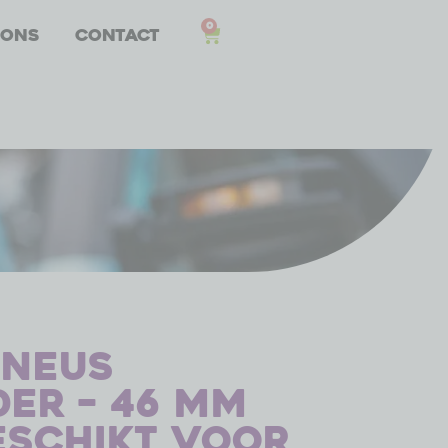
0
 ons
Contact
dneus
er – 46 mm
eschikt voor