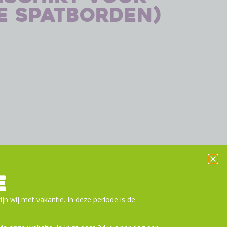
e spatborden)
E
ijn wij met vakantie. In deze periode is de