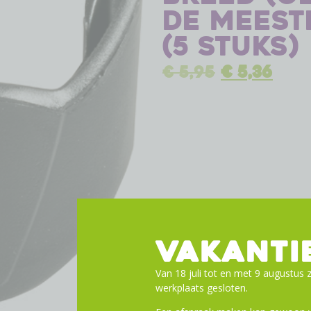
de meest
(5 stuks)
€
5,95
€
5,36
VAKANTI
Van 18 juli tot en met 9 augustus z
werkplaats gesloten.