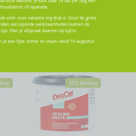
a onze website. Je kunt daar 24 uur per dag een
houdsbeurt of reparatie.
de vóór onze vakantie erg druk is. Door de grote
ronden van lopende werkzaamheden kunnen de
zijn. Plan je afspraak daarom op tijd in.
 je een fijne zomer en staan vanaf 10 augustus
ting
10% Korting