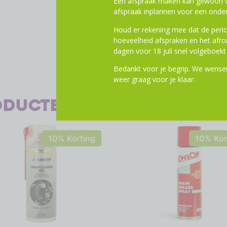
Een afspraak maken kan gewoon vi
afspraak inplannen voor een onder
Houd er rekening mee dat de perio
hoeveelheid afspraken en het af
dagen voor 18 juli snel volgeboekt 
Bedankt voor je begrip. We wensen
weer graag voor je klaar.
oducten
10% Korting
10% Kor