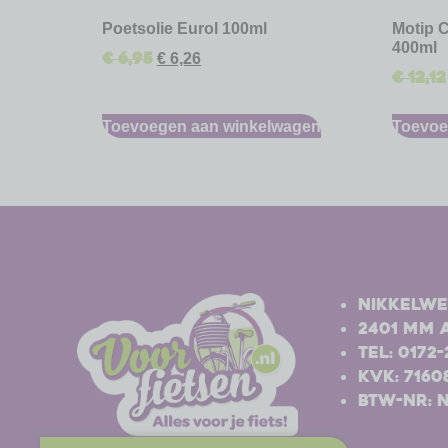
Poetsolie Eurol 100ml
Motip C
400ml
€
6,95
€
6,26
€
12,12
Toevoegen aan winkelwagen
Toevoe
-
-
Nikkelwe
2401 MM 
Tel: 0172
Kvk: 7160
BTW-nr: 