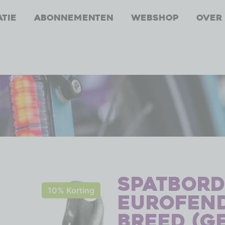
atie
Abonnementen
Webshop
Over
Spatbor
10% Korting
Eurofend
breed (g