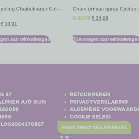
ycling Chaincleaner Gel –
Chain grease spray Cyclon 
€
27,75
€
24,98
€
10,91
gen aan winkelwagen
Toevoegen aan winkelwage
-
g 27
Retourneren
Alphen a/d Rijn
Privacyverklaring
-260088
Algemene voorwaard
8850
Cookie beleid
NL002054270B37
maak direct een afspraak
Let op: