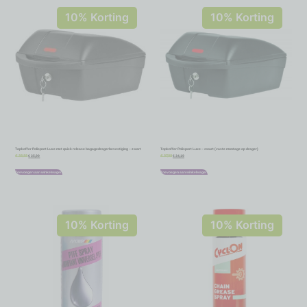
10% Korting
10% Korting
Topkoffer Polisport Luxe met quick release bagagedragerbevestiging – zwart
Topkoffer Polisport Luxe – zwart (vaste montage op drager)
€
35,99
€
34,19
€
39,99
€
37,99
Toevoegen aan winkelwagen
Toevoegen aan winkelwagen
10% Korting
10% Korting