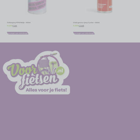
Teflonspray PTFE Motip – 400ml
Chain grease spray Cyclon – 500ml
€
5,40
€
24,98
€
6,00
€
27,75
Toevoegen aan winkelwagen
Toevoegen aan winkelwagen
-
-