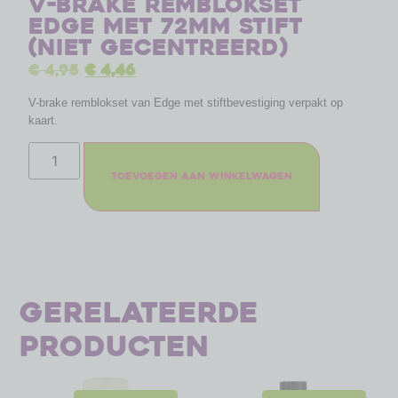
V-brake remblokset
Edge met 72mm stift
(niet gecentreerd)
€
4,95
€
4,46
V-brake remblokset van Edge met stiftbevestiging verpakt op
kaart.
Toevoegen aan winkelwagen
Gerelateerde
producten