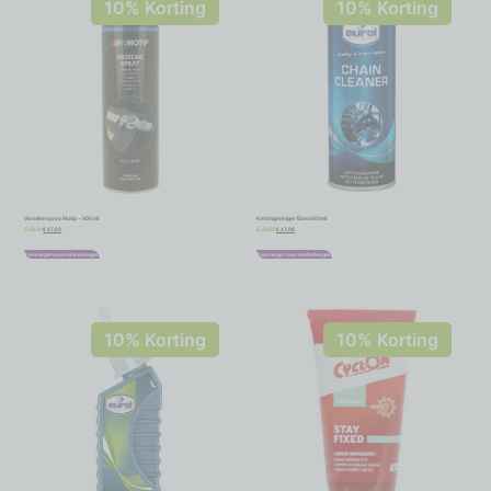
10% Korting
10% Korting
Vaselinespray Motip – 500 ml
Kettingreiniger Eurol 500ml
€
17,02
€
17,06
€
18,91
€
18,95
Toevoegen aan winkelwagen
Toevoegen aan winkelwagen
10% Korting
10% Korting