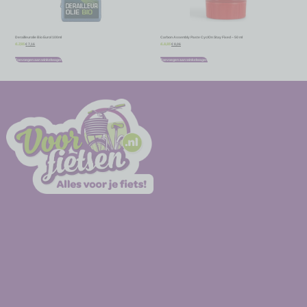
Derailleurolie Bio Eurol 100ml
Carbon Assembly Paste CyclOn Stay Fixed – 50 ml
€
7,16
€
8,06
€
7,95
€
8,95
Toevoegen aan winkelwagen
Toevoegen aan winkelwagen
-
-