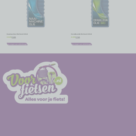
Naaimachine Olie Eurol 100ml
Derailleurolie Bio Eurol 100ml
€
5,36
€
7,16
€
5,95
€
7,95
Toevoegen aan winkelwagen
Toevoegen aan winkelwagen
-
-