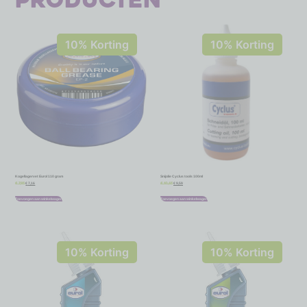
producten
10% Korting
10% Korting
Kogellagervet Eurol 110 gram
Snijolie Cyclus tools 100ml
€
7,16
€
9,59
€
7,95
€
10,65
Toevoegen aan winkelwagen
Toevoegen aan winkelwagen
10% Korting
10% Korting